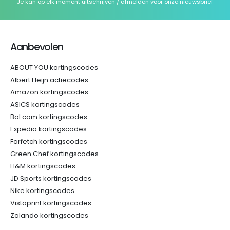
Je kan op elk moment uitschrijven / afmelden voor onze nieuwsbrief
Aanbevolen
ABOUT YOU kortingscodes
Albert Heijn actiecodes
Amazon kortingscodes
ASICS kortingscodes
Bol.com kortingscodes
Expedia kortingscodes
Farfetch kortingscodes
Green Chef kortingscodes
H&M kortingscodes
JD Sports kortingscodes
Nike kortingscodes
Vistaprint kortingscodes
Zalando kortingscodes