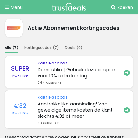
Menu
Zoeken
Actie Abonnement kortingscodes
Alle (
7
)
Kortingscodes (
7
)
Deals (
0
)
KORTINGSCODE
SUPER
Domestika | Gebruik deze coupon
voor 10% extra korting
KORTING
244 GEBRUIKT
KORTINGSCODE
Aantrekkelijke aanbieding! Veel
€32
geweldige items kosten de klant
KORTING
slechts €32 of meer
63 GEBRUIKT
Meest voorkomende codes bij soortgelijke winkels