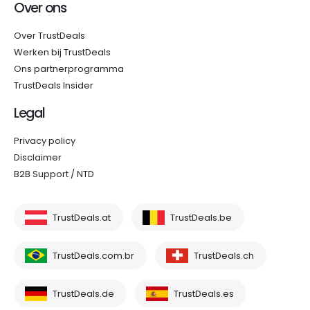
Over ons
Over TrustDeals
Werken bij TrustDeals
Ons partnerprogramma
TrustDeals Insider
Legal
Privacy policy
Disclaimer
B2B Support / NTD
TrustDeals.at
TrustDeals.be
TrustDeals.com.br
TrustDeals.ch
TrustDeals.de
TrustDeals.es