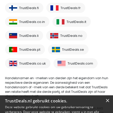
TrustDeals.fi
TrustDeals.fr
TrustDeals.co.in
TrustDeals.it
TrustDeals.li
TrustDeals.no
TrustDeals.pt
TrustDeals.se
TrustDeals.co.uk
TrustDeals.com
Handelsnamen en -merken van derden zijn het eigendom van hun
respectieve derde eigenaren. De aanwezigheid van een
handelsnaam of -merk van een derde betekent niet dat TrustDeals
een relatie heeft met die derde partij, of dat TrustDeals zijn of haar
diensten onderschrijft.
×
TrustDeals.nl gebruikt cookies.
Deze website gebruikt cookies om uw gebruikerservaring te
© 2026 TrustDeals is een geregistreerde handelsnaam van AMS
verbeteren. Door onze website te gebruiken, stemt u in met alle
Digital B.V. te Oud Laren 1, 1251BL, Laren - handelsregisternummer