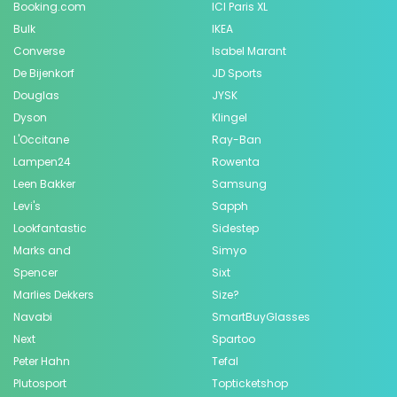
Booking.com
ICI Paris XL
Bulk
IKEA
Converse
Isabel Marant
De Bijenkorf
JD Sports
Douglas
JYSK
Dyson
Klingel
L'Occitane
Ray-Ban
Lampen24
Rowenta
Leen Bakker
Samsung
Levi's
Sapph
Lookfantastic
Sidestep
Marks and
Simyo
Spencer
Sixt
Marlies Dekkers
Size?
Navabi
SmartBuyGlasses
Next
Spartoo
Peter Hahn
Tefal
Plutosport
Topticketshop