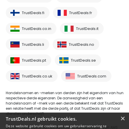
TrustDeals.fi
TrustDeals.fr
TrustDeals.co.in
TrustDeals.it
TrustDeals.li
TrustDeals.no
TrustDeals.pt
TrustDeals.se
TrustDeals.co.uk
TrustDeals.com
Handelsnamen en -merken van derden zijn het eigendom van hun
respectieve derde eigenaren. De aanwezigheid van een
handelsnaam of -merk van een derde betekent niet dat TrustDeals
een relatie heeft met die derde partij, of dat TrustDeals zijn of haar
diensten onderschrijft.
×
TrustDeals.nl gebruikt cookies.
Deze website gebruikt cookies om uw gebruikerservaring te
© 2026 TrustDeals is een geregistreerde handelsnaam van AMS