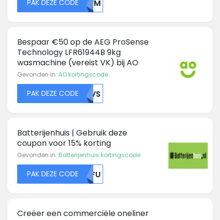
PAK DEZE CODE
UKVM
Bespaar €50 op de AEG ProSense
Technology LFR61944B 9kg
wasmachine (vereist VK) bij AO
Gevonden in:
AO kortingscode
PAK DEZE CODE
MDVS
Batterijenhuis | Gebruik deze
coupon voor 15% korting
Gevonden in:
Batterijenhuis kortingscode
PAK DEZE CODE
NTFU
Creëer een commerciële oneliner