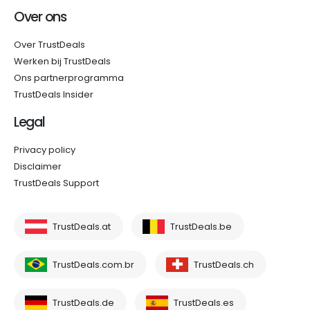
Over ons
Over TrustDeals
Werken bij TrustDeals
Ons partnerprogramma
TrustDeals Insider
Legal
Privacy policy
Disclaimer
TrustDeals Support
TrustDeals.at
TrustDeals.be
TrustDeals.com.br
TrustDeals.ch
TrustDeals.de
TrustDeals.es