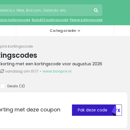
zon kortingscode
Body&Fit kortingscode
Pearle kortingscode
Categorieën
prix kortingscode
tingscodes
x korting met een kortingscode voor augustus 2026
vandaag om 01:17
www.bonprix.nl
Deals (
3
)
korting met deze coupon
Pak deze code
NTFX