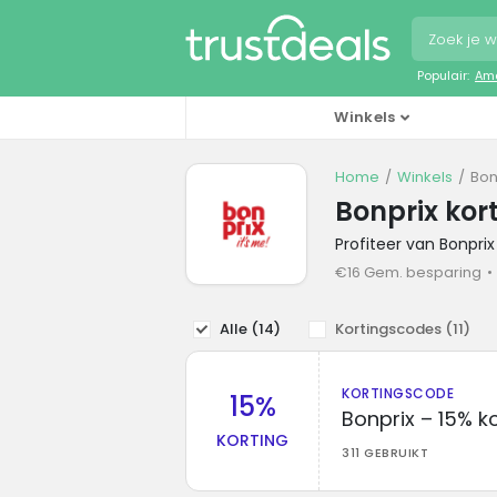
Populair:
Ama
Winkels
Home
Winkels
Bon
Bonprix kor
Profiteer van Bonpri
€16 Gem. besparing
Alle (
14
)
Kortingscodes (
11
)
KORTINGSCODE
15%
Bonprix – 15% 
KORTING
311 GEBRUIKT