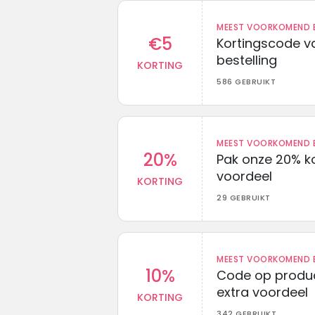
MEEST VOORKOMEND B
€5
Kortingscode va
bestelling
KORTING
586 GEBRUIKT
MEEST VOORKOMEND B
20%
Pak onze 20% k
voordeel
KORTING
29 GEBRUIKT
MEEST VOORKOMEND B
10%
Code op produc
extra voordeel
KORTING
342 GEBRUIKT