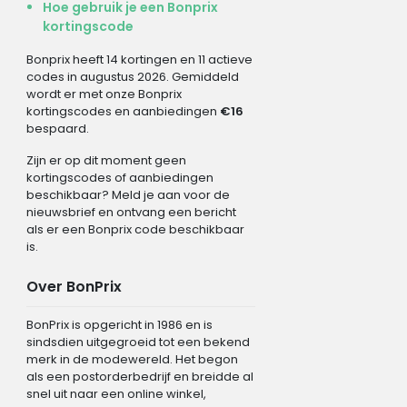
Hoe gebruik je een Bonprix
kortingscode
Bonprix heeft 14 kortingen en 11 actieve
codes in augustus 2026. Gemiddeld
wordt er met onze Bonprix
kortingscodes en aanbiedingen
€16
bespaard.
Zijn er op dit moment geen
kortingscodes of aanbiedingen
beschikbaar? Meld je aan voor de
nieuwsbrief en ontvang een bericht
als er een Bonprix code beschikbaar
is.
Over BonPrix
BonPrix is opgericht in 1986 en is
sindsdien uitgegroeid tot een bekend
merk in de modewereld. Het begon
als een postorderbedrijf en breidde al
snel uit naar een online winkel,