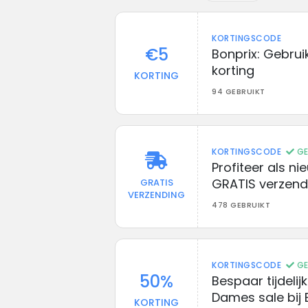
KORTINGSCODE
€5
Bonprix: Gebru
korting
KORTING
94 GEBRUIKT
KORTINGSCODE
GE
Profiteer als ni
GRATIS verzendi
GRATIS
VERZENDING
478 GEBRUIKT
KORTINGSCODE
GE
50%
Bespaar tijdelij
Dames sale bij 
KORTING