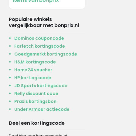
items van bonprix
Populaire winkels
vergelijkbaar met bonprix.nl
Dominos couponcode
Farfetch kortingscode
Goedgemerkt kortingscode
H&M kortingscode
Home24 voucher
HP kortingscode
JD Sports kortingscode
Nelly discount code
Praxis kortingsbon
Under Armour actiecode
Deel een kortingscode
Deel hier een kortingscode of