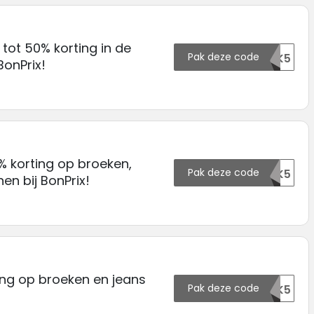
k tot 50% korting in de
Pak deze code
163606OTK5
BonPrix!
5% korting op broeken,
Pak deze code
137630OTK5
en bij BonPrix!
ing op broeken en jeans
Pak deze code
131293OTK5