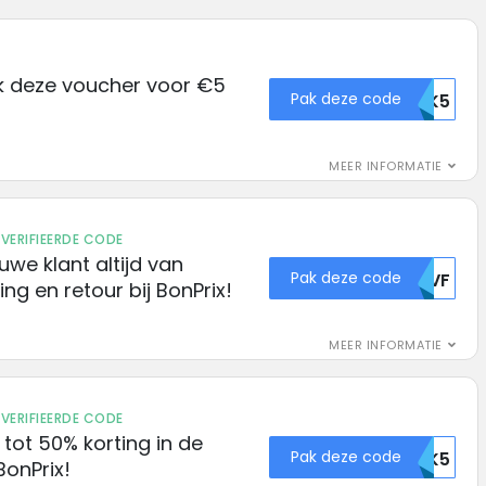
ik deze voucher voor €5
Pak deze code
195844OTK5
MEER INFORMATIE
VERIFIEERDE CODE
euwe klant altijd van
Pak deze code
V1VF
ng en retour bij BonPrix!
MEER INFORMATIE
VERIFIEERDE CODE
k tot 50% korting in de
Pak deze code
163606OTK5
BonPrix!