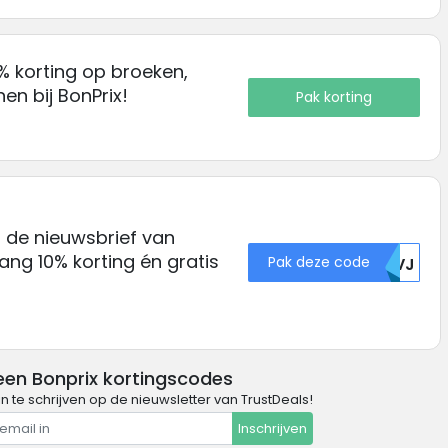
5% korting op broeken,
en bij BonPrix!
Pak korting
or de nieuwsbrief van
ang 10% korting én gratis
Pak deze code
RKVJ
een Bonprix kortingscodes
in te schrijven op de nieuwsletter van TrustDeals!
Inschrijven