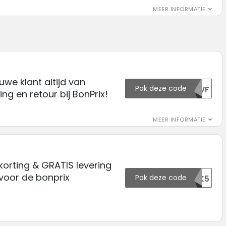
MEER INFORMATIE
euwe klant altijd van
Pak deze code
V1VF
ng en retour bij BonPrix!
MEER INFORMATIE
korting & GRATIS levering
voor de bonprix
Pak deze code
174220OTK5