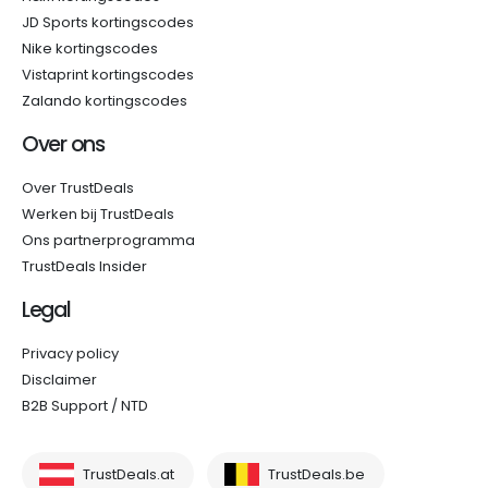
JD Sports kortingscodes
Nike kortingscodes
Vistaprint kortingscodes
Zalando kortingscodes
Over ons
Over TrustDeals
Werken bij TrustDeals
Ons partnerprogramma
TrustDeals Insider
Legal
Privacy policy
Disclaimer
B2B Support / NTD
TrustDeals.at
TrustDeals.be