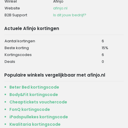
Winkel
Afinjo
Website
afinjo.nl
B2B Support
Is dit jouw bedrijf?
Actuele Afinjo kortingen
Aantal kortingen
6
Beste korting
15%
Kortingscodes
6
Deals
0
Populaire winkels vergelijkbaar met afinjo.nl
Beter Bed kortingscode
Body&Fit kortingscode
Cheaptickets vouchercode
FonQ kortingscode
iPadspullekes kortingscode
Kwalitaria kortingscode