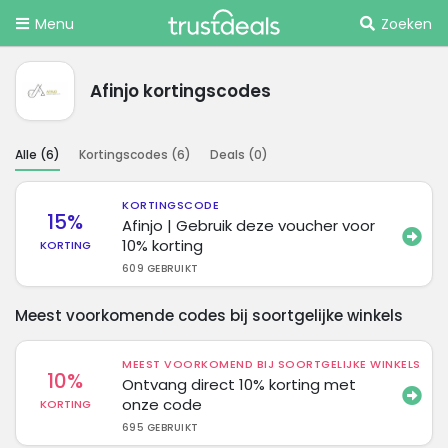
Menu
Zoeken
Afinjo kortingscodes
Alle (
6
)
Kortingscodes (
6
)
Deals (
0
)
KORTINGSCODE
15%
Afinjo | Gebruik deze voucher voor
10% korting
KORTING
609 GEBRUIKT
Meest voorkomende codes bij soortgelijke winkels
MEEST VOORKOMEND BIJ SOORTGELIJKE WINKELS
10%
Ontvang direct 10% korting met
onze code
KORTING
695 GEBRUIKT