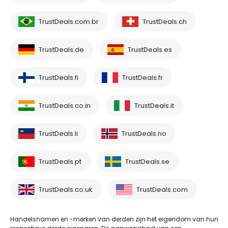
TrustDeals.com.br
TrustDeals.ch
TrustDeals.de
TrustDeals.es
TrustDeals.fi
TrustDeals.fr
TrustDeals.co.in
TrustDeals.it
TrustDeals.li
TrustDeals.no
TrustDeals.pt
TrustDeals.se
TrustDeals.co.uk
TrustDeals.com
Handelsnamen en -merken van derden zijn het eigendom van hun