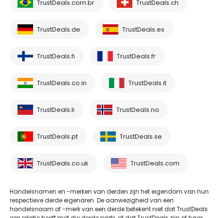
TrustDeals.com.br
TrustDeals.ch
TrustDeals.de
TrustDeals.es
TrustDeals.fi
TrustDeals.fr
TrustDeals.co.in
TrustDeals.it
TrustDeals.li
TrustDeals.no
TrustDeals.pt
TrustDeals.se
TrustDeals.co.uk
TrustDeals.com
Handelsnamen en -merken van derden zijn het eigendom van hun
respectieve derde eigenaren. De aanwezigheid van een
handelsnaam of -merk van een derde betekent niet dat TrustDeals
een relatie heeft met die derde partij, of dat TrustDeals zijn of haar