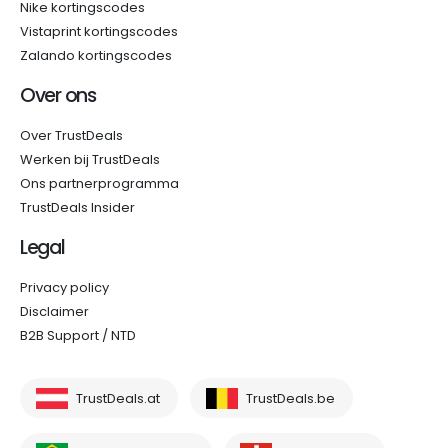
Nike kortingscodes
Vistaprint kortingscodes
Zalando kortingscodes
Over ons
Over TrustDeals
Werken bij TrustDeals
Ons partnerprogramma
TrustDeals Insider
Legal
Privacy policy
Disclaimer
B2B Support / NTD
TrustDeals.at
TrustDeals.be