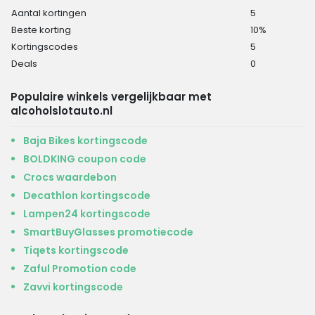
Aantal kortingen
5
Beste korting
10%
Kortingscodes
5
Deals
0
Populaire winkels vergelijkbaar met
alcoholslotauto.nl
Baja Bikes kortingscode
BOLDKING coupon code
Crocs waardebon
Decathlon kortingscode
Lampen24 kortingscode
SmartBuyGlasses promotiecode
Tiqets kortingscode
Zaful Promotion code
Zavvi kortingscode