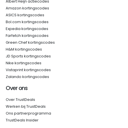
Albert Heijn actiecodes
Amazon kortingscodes
ASICS kortingscodes
Bol.com kortingscodes
Expedia kortingscodes
Farfetch kortingscodes
Green Chef kortingscodes
H&M kortingscodes
JD Sports kortingscodes
Nike kortingscodes
Vistaprint kortingscodes
Zalando kortingscodes
Over ons
Over TrustDeals
Werken bij TrustDeals
Ons partnerprogramma
TrustDeals Insider