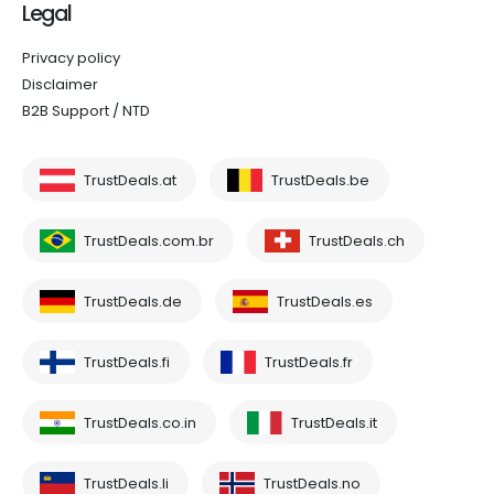
Legal
Privacy policy
Disclaimer
B2B Support / NTD
TrustDeals.at
TrustDeals.be
TrustDeals.com.br
TrustDeals.ch
TrustDeals.de
TrustDeals.es
TrustDeals.fi
TrustDeals.fr
TrustDeals.co.in
TrustDeals.it
TrustDeals.li
TrustDeals.no