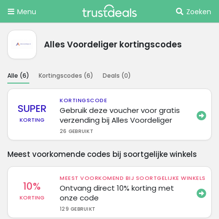
Menu
Zoeken
Alles Voordeliger kortingscodes
Alle (
6
)
Kortingscodes (
6
)
Deals (
0
)
KORTINGSCODE
SUPER
Gebruik deze voucher voor gratis
verzending bij Alles Voordeliger
KORTING
26 GEBRUIKT
Meest voorkomende codes bij soortgelijke winkels
MEEST VOORKOMEND BIJ SOORTGELIJKE WINKELS
10%
Ontvang direct 10% korting met
onze code
KORTING
129 GEBRUIKT