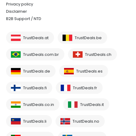
Privacy policy
Disclaimer
B2B Support / NTD
TrustDeals.at
TrustDeals.be
TrustDeals.com.br
TrustDeals.ch
TrustDeals.de
TrustDeals.es
TrustDeals.fi
TrustDeals.fr
TrustDeals.co.in
TrustDeals.it
TrustDeals.li
TrustDeals.no