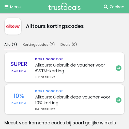
Menu
Zoeken
Alltours kortingscodes
Alle (
7
)
Kortingscodes (
7
)
Deals (
0
)
KORTINGSCODE
SUPER
Alltours: Gebruik de voucher voor
€STM-korting
KORTING
112 GEBRUIKT
KORTINGSCODE
10%
Alltours: Gebruik deze voucher voor
10% korting
KORTING
84 GEBRUIKT
Meest voorkomende codes bij soortgelijke winkels