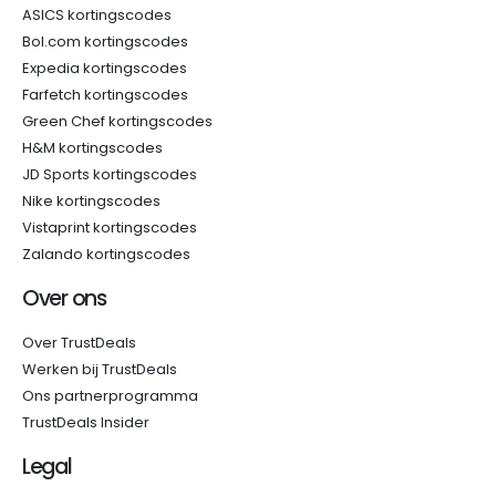
ASICS kortingscodes
Bol.com kortingscodes
Expedia kortingscodes
Farfetch kortingscodes
Green Chef kortingscodes
H&M kortingscodes
JD Sports kortingscodes
Nike kortingscodes
Vistaprint kortingscodes
Zalando kortingscodes
Over ons
Over TrustDeals
Werken bij TrustDeals
Ons partnerprogramma
TrustDeals Insider
Legal