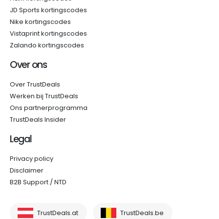
JD Sports kortingscodes
Nike kortingscodes
Vistaprint kortingscodes
Zalando kortingscodes
Over ons
Over TrustDeals
Werken bij TrustDeals
Ons partnerprogramma
TrustDeals Insider
Legal
Privacy policy
Disclaimer
B2B Support / NTD
TrustDeals.at
TrustDeals.be