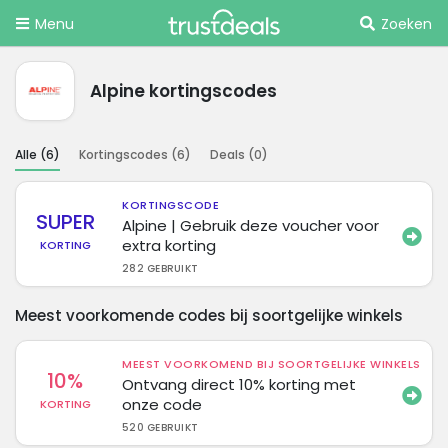
Menu
Zoeken
Alpine kortingscodes
Alle (
6
)
Kortingscodes (
6
)
Deals (
0
)
KORTINGSCODE
SUPER
Alpine | Gebruik deze voucher voor
extra korting
KORTING
282 GEBRUIKT
Meest voorkomende codes bij soortgelijke winkels
MEEST VOORKOMEND BIJ SOORTGELIJKE WINKELS
10%
Ontvang direct 10% korting met
onze code
KORTING
520 GEBRUIKT