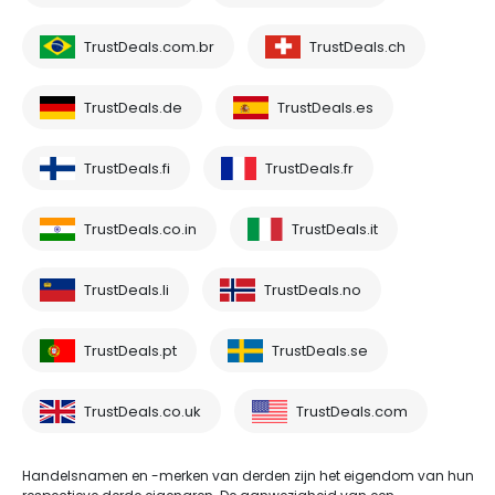
TrustDeals.com.br
TrustDeals.ch
TrustDeals.de
TrustDeals.es
TrustDeals.fi
TrustDeals.fr
TrustDeals.co.in
TrustDeals.it
TrustDeals.li
TrustDeals.no
TrustDeals.pt
TrustDeals.se
TrustDeals.co.uk
TrustDeals.com
Handelsnamen en -merken van derden zijn het eigendom van hun