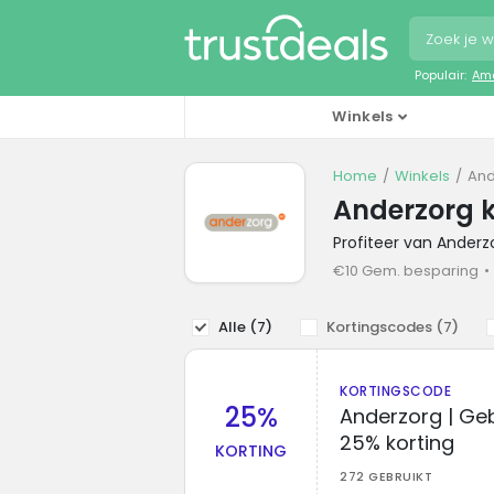
Populair:
Ama
Winkels
Home
Winkels
And
Anderzorg 
Profiteer van Ander
€10 Gem. besparing
Alle (
7
)
Kortingscodes (
7
)
KORTINGSCODE
25%
Anderzorg | Ge
25% korting
KORTING
272 GEBRUIKT