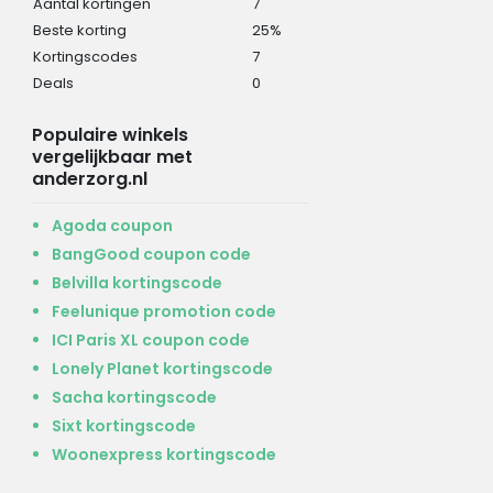
Aantal kortingen
7
Beste korting
25%
Kortingscodes
7
Deals
0
Populaire winkels
vergelijkbaar met
anderzorg.nl
Agoda coupon
BangGood coupon code
Belvilla kortingscode
Feelunique promotion code
ICI Paris XL coupon code
Lonely Planet kortingscode
Sacha kortingscode
Sixt kortingscode
Woonexpress kortingscode