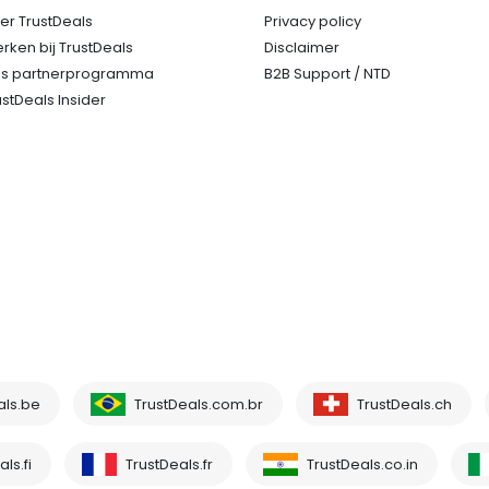
er TrustDeals
Privacy policy
rken bij TrustDeals
Disclaimer
s partnerprogramma
B2B Support / NTD
ustDeals Insider
als.be
TrustDeals.com.br
TrustDeals.ch
ls.fi
TrustDeals.fr
TrustDeals.co.in