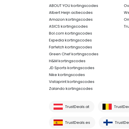
ABOUT YOU kortingscodes
Ov
Albert Heijn actiecodes
We
Amazon kortingscodes
On
ASICS kortingscodes
Tr
Bol.com kortingscodes
Expedia kortingscodes
Farfetch kortingscodes
Green Chef kortingscodes
H&M kortingscodes
JD Sports kortingscodes
Nike kortingscodes
Vistaprint kortingscodes
Zalando kortingscodes
TrustDeals.at
TrustDe
TrustDeals.es
TrustDea