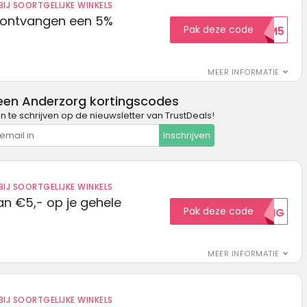
IJ SOORTGELIJKE WINKELS
 ontvangen een 5%
Pak deze code
WELKOM5
MEER INFORMATIE
een Anderzorg kortingscodes
in te schrijven op de nieuwsletter van TrustDeals!
Inschrijven
IJ SOORTGELIJKE WINKELS
n €5,- op je gehele
Pak deze code
5KORTING
MEER INFORMATIE
IJ SOORTGELIJKE WINKELS