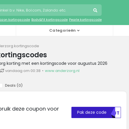
zon kortingscode
Body&Fit kortingscode
Pearle kortingscode
Categorieën
erzorg kortingscode
kortingscodes
zorg korting met een kortingscode voor augustus 2026
vandaag om 00:38
www.anderzorg.nl
Deals (
0
)
bruik deze coupon voor
Pak deze code
NTJT