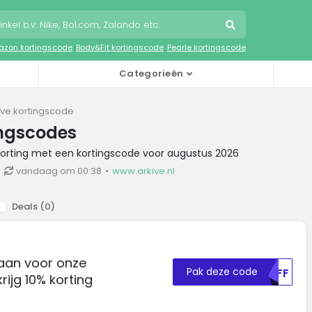
zon kortingscode
Body&Fit kortingscode
Pearle kortingscode
Categorieën
ive kortingscode
ingscodes
 korting met een kortingscode voor augustus 2026
vandaag om 00:38
www.arkive.nl
Deals (
0
)
e aan voor onze
Pak deze code
MDFF
rijg 10% korting