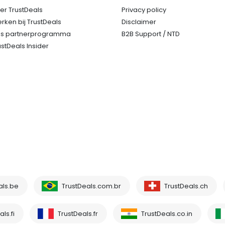
er TrustDeals
Privacy policy
rken bij TrustDeals
Disclaimer
s partnerprogramma
B2B Support / NTD
ustDeals Insider
als.be
TrustDeals.com.br
TrustDeals.ch
ls.fi
TrustDeals.fr
TrustDeals.co.in