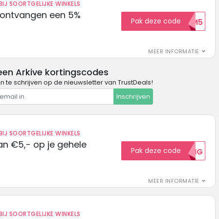
IJ SOORTGELIJKE WINKELS
 ontvangen een 5%
Pak deze code
WELKOM5
MEER INFORMATIE
een Arkive kortingscodes
in te schrijven op de nieuwsletter van TrustDeals!
Inschrijven
IJ SOORTGELIJKE WINKELS
n €5,- op je gehele
Pak deze code
5KORTING
MEER INFORMATIE
IJ SOORTGELIJKE WINKELS