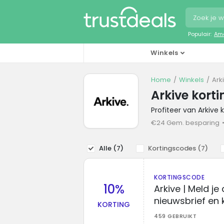
Populair:
Ama
Winkels
Home
Winkels
Ark
Arkive kort
Profiteer van Arkive
€24 Gem. besparing
Alle (
7
)
Kortingscodes (
7
)
KORTINGSCODE
10%
Arkive | Meld j
nieuwsbrief en k
KORTING
459 GEBRUIKT