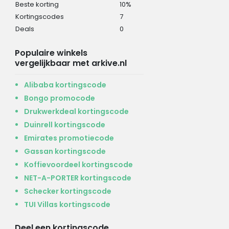
Beste korting
10%
Kortingscodes
7
Deals
0
Populaire winkels
vergelijkbaar met arkive.nl
Alibaba kortingscode
Bongo promocode
Drukwerkdeal kortingscode
Duinrell kortingscode
Emirates promotiecode
Gassan kortingscode
Koffievoordeel kortingscode
NET-A-PORTER kortingscode
Schecker kortingscode
TUI Villas kortingscode
Deel een kortingscode