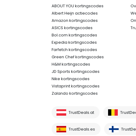
ABOUT YOU kortingscodes
Ov
Albert Heijn actiecodes
We
Amazon kortingscodes
On
ASICS kortingscodes
Tr
Bol.com kortingscodes
Expedia kortingscodes
Farfetch kortingscodes
Green Chef kortingscodes
H&M kortingscodes
JD Sports kortingscodes
Nike kortingscodes
Vistaprint kortingscodes
Zalando kortingscodes
TrustDeals.at
TrustDe
TrustDeals.es
TrustDea