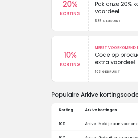
20%
Pak onze 20% k
voordeel
KORTING
535 GEBRUIKT
MEEST VOORKOMEND B
10%
Code op produc
extra voordeel
KORTING
103 GEBRUIKT
Populaire Arkive kortingsco
Korting
Arkive kortingen
10%
Arkive | Meld je aan voor onz
10%
Arkive | Gebruik onze coupon