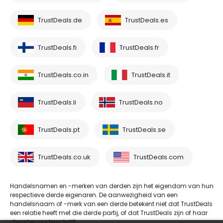
TrustDeals.de
TrustDeals.es
TrustDeals.fi
TrustDeals.fr
TrustDeals.co.in
TrustDeals.it
TrustDeals.li
TrustDeals.no
TrustDeals.pt
TrustDeals.se
TrustDeals.co.uk
TrustDeals.com
Handelsnamen en -merken van derden zijn het eigendom van hun
respectieve derde eigenaren. De aanwezigheid van een
handelsnaam of -merk van een derde betekent niet dat TrustDeals
een relatie heeft met die derde partij, of dat TrustDeals zijn of haar
diensten onderschrijft.