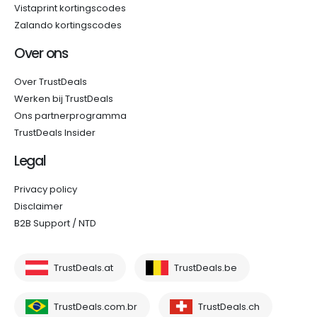
Vistaprint kortingscodes
Zalando kortingscodes
Over ons
Over TrustDeals
Werken bij TrustDeals
Ons partnerprogramma
TrustDeals Insider
Legal
Privacy policy
Disclaimer
B2B Support / NTD
TrustDeals.at
TrustDeals.be
TrustDeals.com.br
TrustDeals.ch