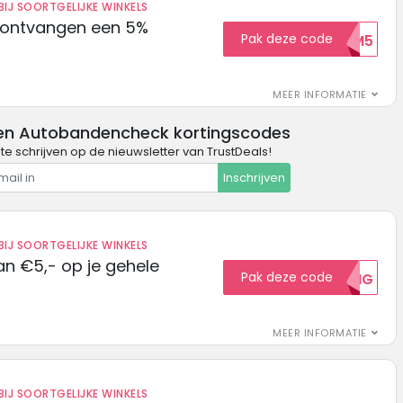
IJ SOORTGELIJKE WINKELS
 ontvangen een 5%
Pak deze code
WELKOM5
MEER INFORMATIE
en Autobandencheck kortingscodes
n te schrijven op de nieuwsletter van TrustDeals!
Inschrijven
IJ SOORTGELIJKE WINKELS
n €5,- op je gehele
Pak deze code
5KORTING
MEER INFORMATIE
IJ SOORTGELIJKE WINKELS