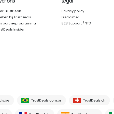
ver ons
Legal
er TrustDeals
Privacy policy
rken bij TrustDeals
Disclaimer
s partnerprogramma
B2B Support / NTD
ustDeals Insider
als.be
TrustDeals.com.br
TrustDeals.ch