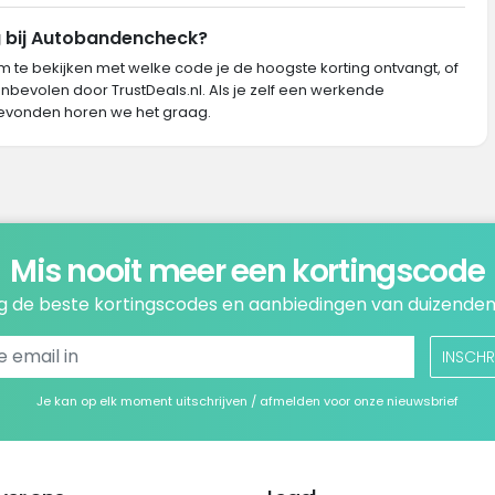
g bij Autobandencheck?
m te bekijken met welke code je de hoogste korting ontvangt, of
nbevolen door TrustDeals.nl. Als je zelf een werkende
evonden horen we het graag.
Mis nooit meer een kortingscode
 de beste kortingscodes en aanbiedingen van duizenden
INSCHR
Je kan op elk moment uitschrijven / afmelden voor onze nieuwsbrief