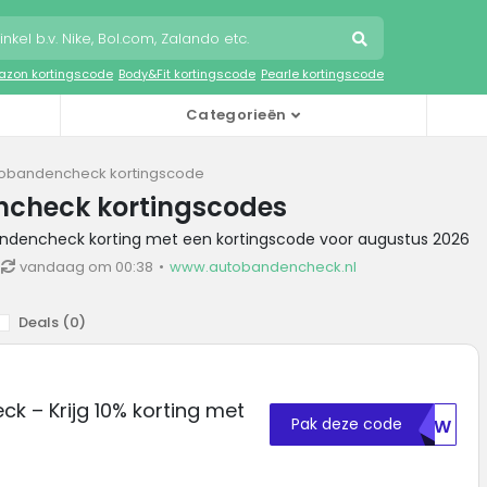
zon kortingscode
Body&Fit kortingscode
Pearle kortingscode
Categorieën
obandencheck kortingscode
check kortingscodes
andencheck korting met een kortingscode voor augustus 2026
vandaag om 00:38
www.autobandencheck.nl
Deals (
0
)
k – Krijg 10% korting met
Pak deze code
MDIW