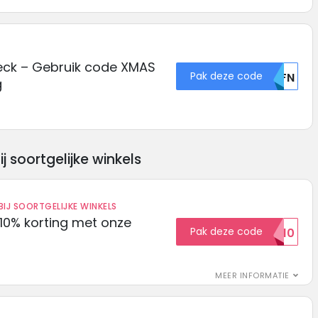
ck – Gebruik code XMAS
Pak deze code
U0FN
g
soortgelijke winkels
IJ SOORTGELIJKE WINKELS
10% korting met onze
Pak deze code
EXTRA10
MEER INFORMATIE