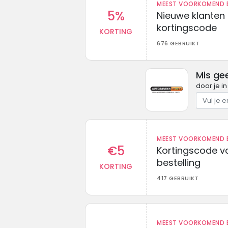
MEEST VOORKOMEND B
5%
Nieuwe klanten
kortingscode
KORTING
676 GEBRUIKT
Mis ge
door je i
MEEST VOORKOMEND B
€5
Kortingscode va
bestelling
KORTING
417 GEBRUIKT
MEEST VOORKOMEND B