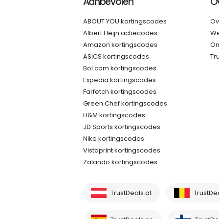
Aanbevolen
O
ABOUT YOU kortingscodes
Ov
Albert Heijn actiecodes
We
Amazon kortingscodes
On
ASICS kortingscodes
Tr
Bol.com kortingscodes
Expedia kortingscodes
Farfetch kortingscodes
Green Chef kortingscodes
H&M kortingscodes
JD Sports kortingscodes
Nike kortingscodes
Vistaprint kortingscodes
Zalando kortingscodes
TrustDeals.at
TrustDe