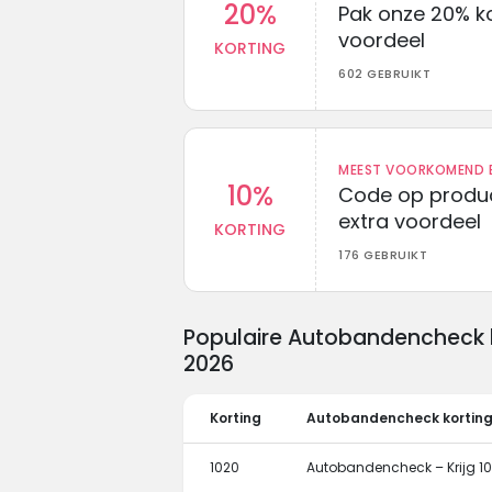
20%
Pak onze 20% k
voordeel
KORTING
602 GEBRUIKT
MEEST VOORKOMEND B
10%
Code op produc
extra voordeel
KORTING
176 GEBRUIKT
Populaire Autobandencheck 
2026
Korting
Autobandencheck kortin
1020
Autobandencheck – Krijg 1