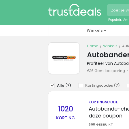
Populair:
Ama
Winkels
Home
Winkels
Aut
Autobanden
Profiteer van Autob
€16 Gem. besparing
Alle (
7
)
Kortingscodes (
7
)
KORTINGSCODE
1020
Autobandenchec
deze coupon
KORTING
698 GEBRUIKT