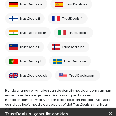
TrustDeals.de
TrustDeals.es
TrustDeals.fi
TrustDeals.fr
TrustDeals.co.in
TrustDeals.it
TrustDeals.li
TrustDeals.no
TrustDeals.pt
TrustDeals.se
TrustDeals.co.uk
TrustDeals.com
Handelsnamen en -merken van derden zijn het eigendom van hun
respectieve derde eigenaren. De aanwezigheid van een
handelsnaam of -merk van een derde betekent niet dat TrustDeals
een relatie heeft met die derde partij, of dat TrustDeals zijn of haar
diensten onderschrijft.
×
TrustDeals.nl gebruikt cookies.