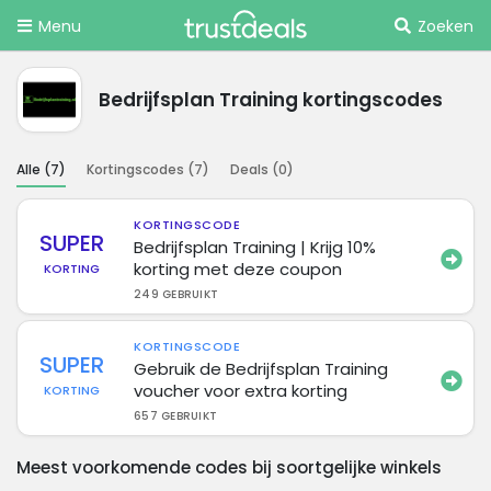
Menu
Zoeken
Bedrijfsplan Training kortingscodes
Alle (
7
)
Kortingscodes (
7
)
Deals (
0
)
KORTINGSCODE
SUPER
Bedrijfsplan Training | Krijg 10%
korting met deze coupon
KORTING
249 GEBRUIKT
KORTINGSCODE
SUPER
Gebruik de Bedrijfsplan Training
voucher voor extra korting
KORTING
657 GEBRUIKT
Meest voorkomende codes bij soortgelijke winkels