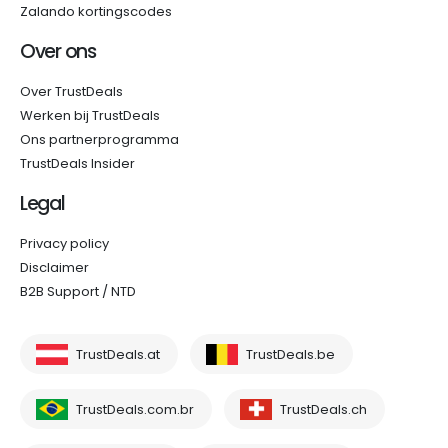
Zalando kortingscodes
Over ons
Over TrustDeals
Werken bij TrustDeals
Ons partnerprogramma
TrustDeals Insider
Legal
Privacy policy
Disclaimer
B2B Support / NTD
TrustDeals.at
TrustDeals.be
TrustDeals.com.br
TrustDeals.ch