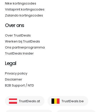
Nike kortingscodes
Vistaprint kortingscodes
Zalando kortingscodes
Over ons
Over TrustDeals
Werken bij TrustDeals
Ons partnerprogramma
TrustDeals Insider
Legal
Privacy policy
Disclaimer
B2B Support / NTD
TrustDeals.at
TrustDeals.be