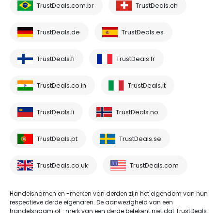
TrustDeals.com.br
TrustDeals.ch
TrustDeals.de
TrustDeals.es
TrustDeals.fi
TrustDeals.fr
TrustDeals.co.in
TrustDeals.it
TrustDeals.li
TrustDeals.no
TrustDeals.pt
TrustDeals.se
TrustDeals.co.uk
TrustDeals.com
Handelsnamen en -merken van derden zijn het eigendom van hun
respectieve derde eigenaren. De aanwezigheid van een
handelsnaam of -merk van een derde betekent niet dat TrustDeals