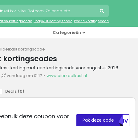
zon kortingscode
Body&Fit kortingscode
Pearle kortingscode
Categorieën
rkoelkast kortingscode
t kortingscodes
elkast korting met een kortingscode voor augustus 2026
vandaag om 01:17
www.bierkoelkast.nl
Deals (
0
)
 Gebruik deze coupon voor
Pak deze code
TK1V