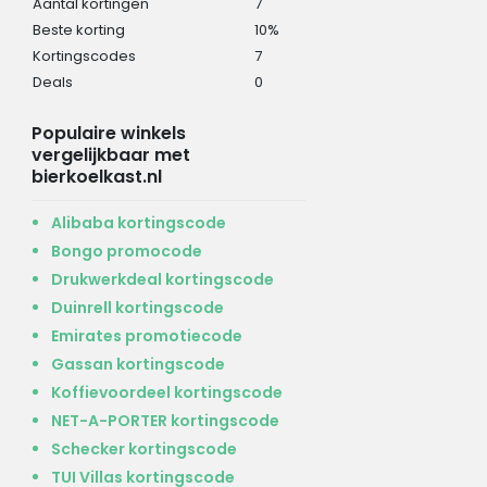
Aantal kortingen
7
Beste korting
10%
Kortingscodes
7
Deals
0
Populaire winkels
vergelijkbaar met
bierkoelkast.nl
Alibaba kortingscode
Bongo promocode
Drukwerkdeal kortingscode
Duinrell kortingscode
Emirates promotiecode
Gassan kortingscode
Koffievoordeel kortingscode
NET-A-PORTER kortingscode
Schecker kortingscode
TUI Villas kortingscode