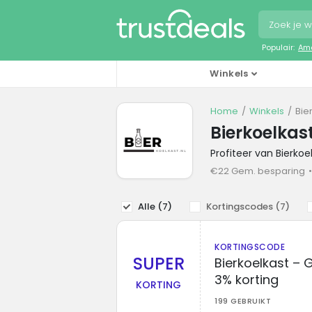
Populair:
Ama
Winkels
Home
Winkels
Bie
Bierkoelkas
Profiteer van Bierko
€22 Gem. besparing
Alle (
7
)
Kortingscodes (
7
)
KORTINGSCODE
SUPER
Bierkoelkast –
3% korting
KORTING
199 GEBRUIKT