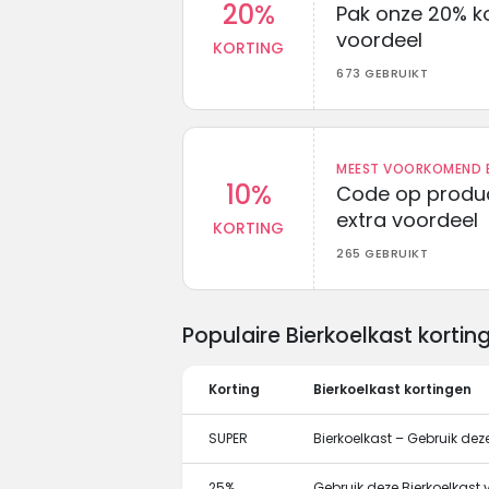
20%
Pak onze 20% k
voordeel
KORTING
673 GEBRUIKT
MEEST VOORKOMEND B
10%
Code op produc
extra voordeel
KORTING
265 GEBRUIKT
Populaire Bierkoelkast korti
Korting
Bierkoelkast kortingen
SUPER
Bierkoelkast – Gebruik dez
25%
Gebruik deze Bierkoelkast 