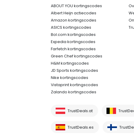
ABOUT YOU kortingscodes
Ov
Albert Heijn actiecodes
We
Amazon kortingscodes
On
ASICS kortingscodes
Tr
Bol.com kortingscodes
Expedia kortingscodes
Farfetch kortingscodes
Green Chef kortingscodes
H&M kortingscodes
JD Sports kortingscodes
Nike kortingscodes
Vistaprint kortingscodes
Zalando kortingscodes
TrustDeals.at
TrustDe
TrustDeals.es
TrustDea