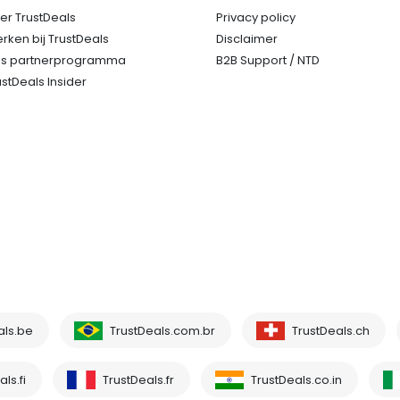
er TrustDeals
Privacy policy
rken bij TrustDeals
Disclaimer
s partnerprogramma
B2B Support / NTD
ustDeals Insider
als.be
TrustDeals.com.br
TrustDeals.ch
ls.fi
TrustDeals.fr
TrustDeals.co.in