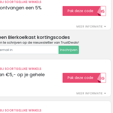
IJ SOORTGELIJKE WINKELS
 ontvangen een 5%
Pak deze code
WELKOM5
MEER INFORMATIE
een Bierkoelkast kortingscodes
in te schrijven op de nieuwsletter van TrustDeals!
Inschrijven
IJ SOORTGELIJKE WINKELS
n €5,- op je gehele
Pak deze code
5KORTING
MEER INFORMATIE
IJ SOORTGELIJKE WINKELS