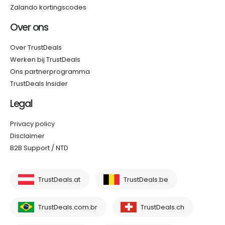
Zalando kortingscodes
Over ons
Over TrustDeals
Werken bij TrustDeals
Ons partnerprogramma
TrustDeals Insider
Legal
Privacy policy
Disclaimer
B2B Support / NTD
TrustDeals.at
TrustDeals.be
TrustDeals.com.br
TrustDeals.ch