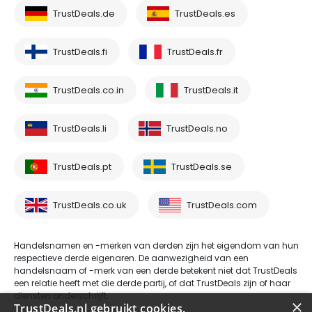
TrustDeals.de
TrustDeals.es
TrustDeals.fi
TrustDeals.fr
TrustDeals.co.in
TrustDeals.it
TrustDeals.li
TrustDeals.no
TrustDeals.pt
TrustDeals.se
TrustDeals.co.uk
TrustDeals.com
Handelsnamen en -merken van derden zijn het eigendom van hun
respectieve derde eigenaren. De aanwezigheid van een
handelsnaam of -merk van een derde betekent niet dat TrustDeals
een relatie heeft met die derde partij, of dat TrustDeals zijn of haar
diensten onderschrijft.
×
TrustDeals.nl gebruikt cookies.