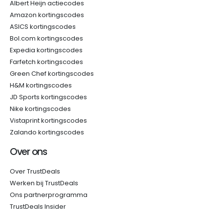
Albert Heijn actiecodes
Amazon kortingscodes
ASICS kortingscodes
Bol.com kortingscodes
Expedia kortingscodes
Farfetch kortingscodes
Green Chef kortingscodes
H&M kortingscodes
JD Sports kortingscodes
Nike kortingscodes
Vistaprint kortingscodes
Zalando kortingscodes
Over ons
Over TrustDeals
Werken bij TrustDeals
Ons partnerprogramma
TrustDeals Insider