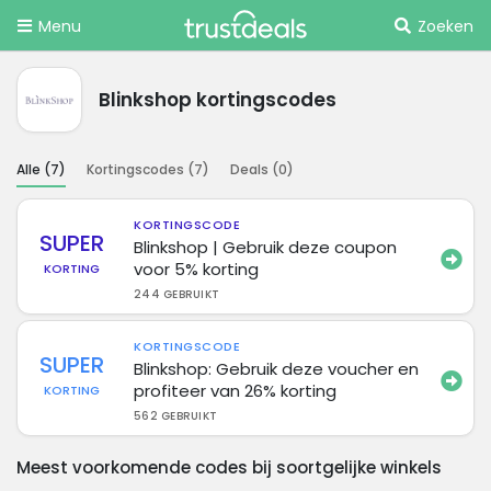
Menu
Zoeken
Blinkshop kortingscodes
Alle (
7
)
Kortingscodes (
7
)
Deals (
0
)
KORTINGSCODE
SUPER
Blinkshop | Gebruik deze coupon
voor 5% korting
KORTING
244 GEBRUIKT
KORTINGSCODE
SUPER
Blinkshop: Gebruik deze voucher en
profiteer van 26% korting
KORTING
562 GEBRUIKT
Meest voorkomende codes bij soortgelijke winkels