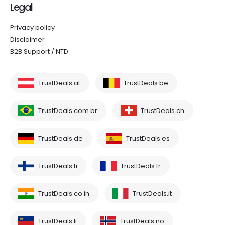
Legal
Privacy policy
Disclaimer
B2B Support / NTD
TrustDeals.at
TrustDeals.be
TrustDeals.com.br
TrustDeals.ch
TrustDeals.de
TrustDeals.es
TrustDeals.fi
TrustDeals.fr
TrustDeals.co.in
TrustDeals.it
TrustDeals.li
TrustDeals.no