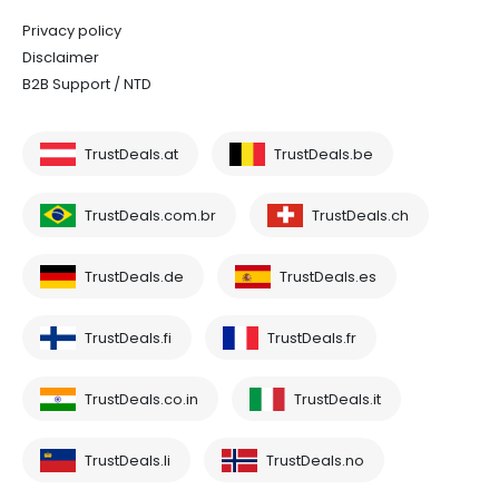
Privacy policy
Disclaimer
B2B Support / NTD
TrustDeals.at
TrustDeals.be
TrustDeals.com.br
TrustDeals.ch
TrustDeals.de
TrustDeals.es
TrustDeals.fi
TrustDeals.fr
TrustDeals.co.in
TrustDeals.it
TrustDeals.li
TrustDeals.no