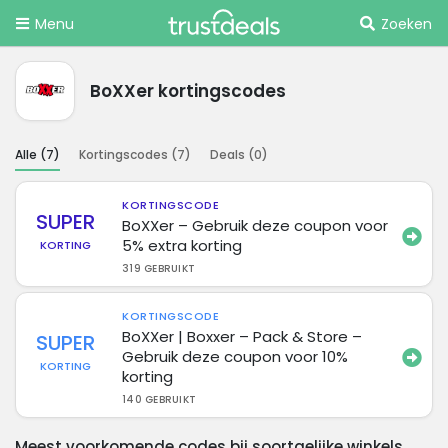
Menu
Zoeken
BoXXer kortingscodes
Alle (
7
)
Kortingscodes (
7
)
Deals (
0
)
KORTINGSCODE
SUPER
BoXXer – Gebruik deze coupon voor
5% extra korting
KORTING
319 GEBRUIKT
KORTINGSCODE
BoXXer | Boxxer – Pack & Store –
SUPER
Gebruik deze coupon voor 10%
KORTING
korting
140 GEBRUIKT
Meest voorkomende codes bij soortgelijke winkels