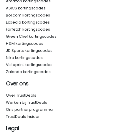
Amazon kortingscodes
ASICS kortingscodes
Bol.com kortingscodes
Expedia kortingscodes
Farfetch kortingscodes
Green Chef kortingscodes
H&M kortingscodes
JD Sports kortingscodes
Nike kortingscodes
Vistaprint kortingscodes
Zalando kortingscodes
Over ons
Over TrustDeals
Werken bij TrustDeals
Ons partnerprogramma
TrustDeals Insider
Legal