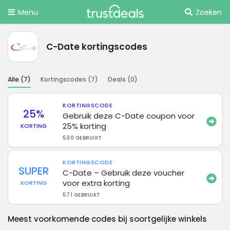
Menu
Zoeken
C-Date kortingscodes
Alle (
7
)
Kortingscodes (
7
)
Deals (
0
)
KORTINGSCODE
25%
Gebruik deze C-Date coupon voor
25% korting
KORTING
530 GEBRUIKT
KORTINGSCODE
SUPER
C-Date – Gebruik deze voucher
voor extra korting
KORTING
571 GEBRUIKT
Meest voorkomende codes bij soortgelijke winkels