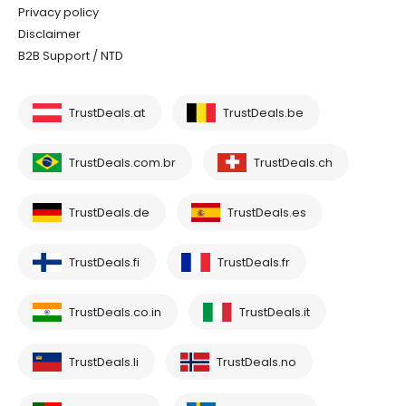
Privacy policy
Disclaimer
B2B Support / NTD
TrustDeals.at
TrustDeals.be
TrustDeals.com.br
TrustDeals.ch
TrustDeals.de
TrustDeals.es
TrustDeals.fi
TrustDeals.fr
TrustDeals.co.in
TrustDeals.it
TrustDeals.li
TrustDeals.no