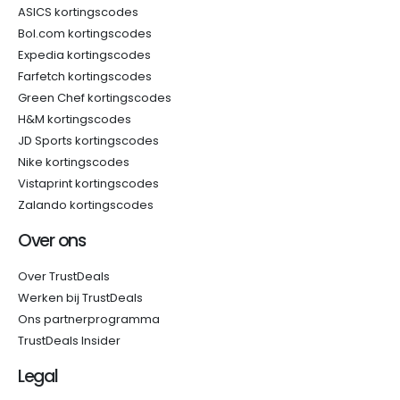
ASICS kortingscodes
Bol.com kortingscodes
Expedia kortingscodes
Farfetch kortingscodes
Green Chef kortingscodes
H&M kortingscodes
JD Sports kortingscodes
Nike kortingscodes
Vistaprint kortingscodes
Zalando kortingscodes
Over ons
Over TrustDeals
Werken bij TrustDeals
Ons partnerprogramma
TrustDeals Insider
Legal