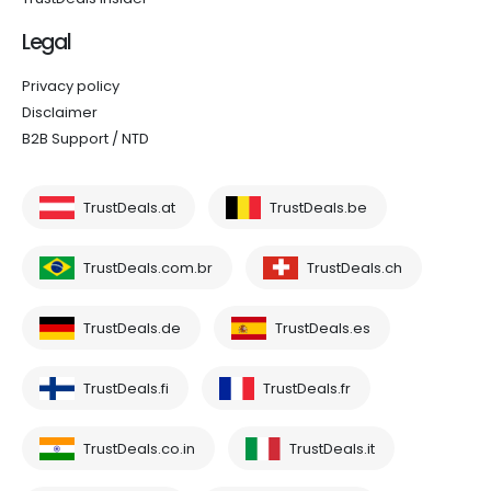
Legal
Privacy policy
Disclaimer
B2B Support / NTD
TrustDeals.at
TrustDeals.be
TrustDeals.com.br
TrustDeals.ch
TrustDeals.de
TrustDeals.es
TrustDeals.fi
TrustDeals.fr
TrustDeals.co.in
TrustDeals.it