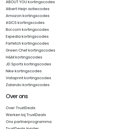
ABOUT YOU kortingscodes
Albert Heijn actiecodes
Amazon kortingscodes
ASICS kortingscodes
Bol.com kortingscodes
Expedia kortingscodes
Farfetch kortingscodes
Green Chef kortingscodes
H&M kortingscodes
JD Sports kortingscodes
Nike kortingscodes
Vistaprint kortingscodes
Zalando kortingscodes
Over ons
Over TrustDeals
Werken bij TrustDeals
Ons partnerprogramma
TrustDeals Insider