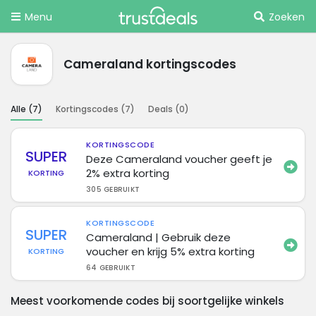
Menu
Zoeken
Cameraland kortingscodes
Alle (
7
)
Kortingscodes (
7
)
Deals (
0
)
KORTINGSCODE
SUPER
Deze Cameraland voucher geeft je
2% extra korting
KORTING
305 GEBRUIKT
KORTINGSCODE
SUPER
Cameraland | Gebruik deze
voucher en krijg 5% extra korting
KORTING
64 GEBRUIKT
Meest voorkomende codes bij soortgelijke winkels