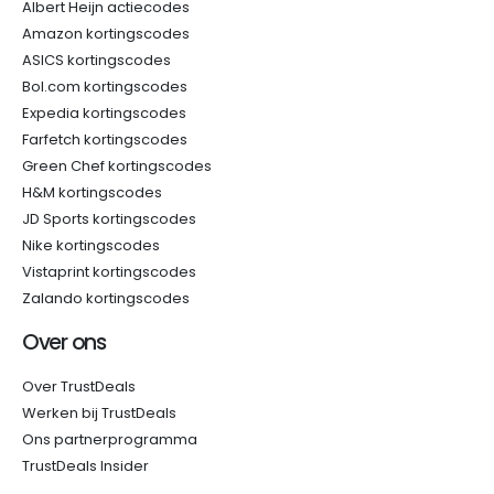
Albert Heijn actiecodes
Amazon kortingscodes
ASICS kortingscodes
Bol.com kortingscodes
Expedia kortingscodes
Farfetch kortingscodes
Green Chef kortingscodes
H&M kortingscodes
JD Sports kortingscodes
Nike kortingscodes
Vistaprint kortingscodes
Zalando kortingscodes
Over ons
Over TrustDeals
Werken bij TrustDeals
Ons partnerprogramma
TrustDeals Insider