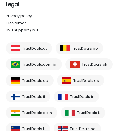
Legal
Privacy policy
Disclaimer
B2B Support / NTD
TrustDeals.at
TrustDeals.be
TrustDeals.com.br
TrustDeals.ch
TrustDeals.de
TrustDeals.es
TrustDeals.fi
TrustDeals.fr
TrustDeals.co.in
TrustDeals.it
TrustDeals.li
TrustDeals.no