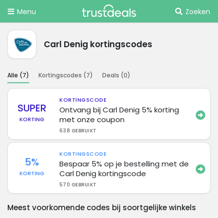
Menu
Zoeken
Carl Denig kortingscodes
Alle (
7
)
Kortingscodes (
7
)
Deals (
0
)
KORTINGSCODE
SUPER
Ontvang bij Carl Denig 5% korting
met onze coupon
KORTING
638 GEBRUIKT
KORTINGSCODE
5%
Bespaar 5% op je bestelling met de
Carl Denig kortingscode
KORTING
570 GEBRUIKT
Meest voorkomende codes bij soortgelijke winkels