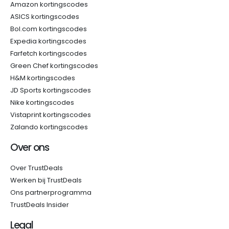
Amazon kortingscodes
ASICS kortingscodes
Bol.com kortingscodes
Expedia kortingscodes
Farfetch kortingscodes
Green Chef kortingscodes
H&M kortingscodes
JD Sports kortingscodes
Nike kortingscodes
Vistaprint kortingscodes
Zalando kortingscodes
Over ons
Over TrustDeals
Werken bij TrustDeals
Ons partnerprogramma
TrustDeals Insider
Legal