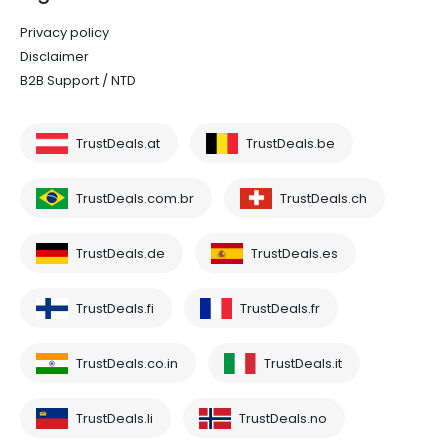
Privacy policy
Disclaimer
B2B Support / NTD
TrustDeals.at
TrustDeals.be
TrustDeals.com.br
TrustDeals.ch
TrustDeals.de
TrustDeals.es
TrustDeals.fi
TrustDeals.fr
TrustDeals.co.in
TrustDeals.it
TrustDeals.li
TrustDeals.no