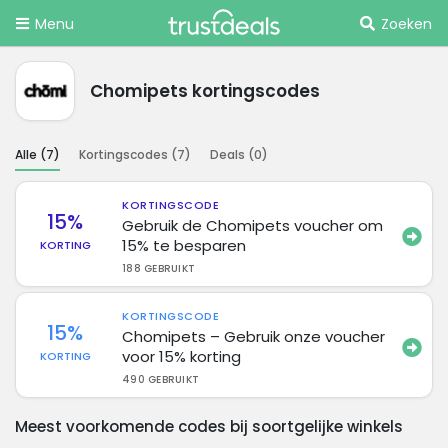
Menu
Zoeken
Chomipets kortingscodes
Alle (
7
)
Kortingscodes (
7
)
Deals (
0
)
KORTINGSCODE
15%
Gebruik de Chomipets voucher om
15% te besparen
KORTING
188 GEBRUIKT
KORTINGSCODE
15%
Chomipets – Gebruik onze voucher
voor 15% korting
KORTING
490 GEBRUIKT
Meest voorkomende codes bij soortgelijke winkels