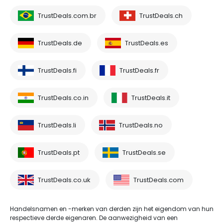
TrustDeals.com.br
TrustDeals.ch
TrustDeals.de
TrustDeals.es
TrustDeals.fi
TrustDeals.fr
TrustDeals.co.in
TrustDeals.it
TrustDeals.li
TrustDeals.no
TrustDeals.pt
TrustDeals.se
TrustDeals.co.uk
TrustDeals.com
Handelsnamen en -merken van derden zijn het eigendom van hun
respectieve derde eigenaren. De aanwezigheid van een