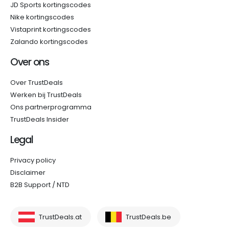
JD Sports kortingscodes
Nike kortingscodes
Vistaprint kortingscodes
Zalando kortingscodes
Over ons
Over TrustDeals
Werken bij TrustDeals
Ons partnerprogramma
TrustDeals Insider
Legal
Privacy policy
Disclaimer
B2B Support / NTD
TrustDeals.at
TrustDeals.be