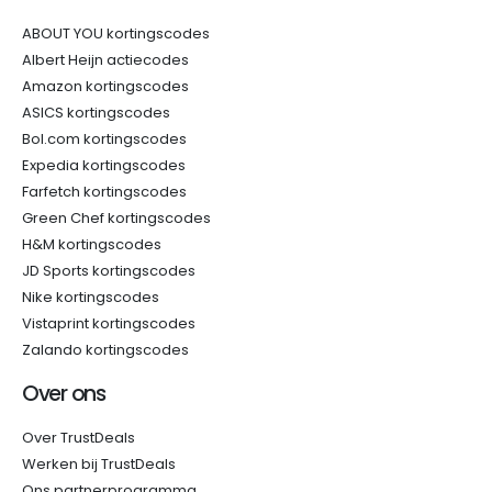
ABOUT YOU kortingscodes
Albert Heijn actiecodes
Amazon kortingscodes
ASICS kortingscodes
Bol.com kortingscodes
Expedia kortingscodes
Farfetch kortingscodes
Green Chef kortingscodes
H&M kortingscodes
JD Sports kortingscodes
Nike kortingscodes
Vistaprint kortingscodes
Zalando kortingscodes
Over ons
Over TrustDeals
Werken bij TrustDeals
Ons partnerprogramma