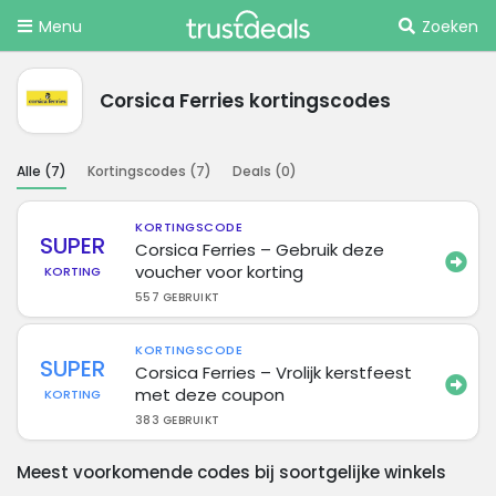
Menu
Zoeken
Corsica Ferries kortingscodes
Alle (
7
)
Kortingscodes (
7
)
Deals (
0
)
KORTINGSCODE
SUPER
Corsica Ferries – Gebruik deze
voucher voor korting
KORTING
557 GEBRUIKT
KORTINGSCODE
SUPER
Corsica Ferries – Vrolijk kerstfeest
met deze coupon
KORTING
383 GEBRUIKT
Meest voorkomende codes bij soortgelijke winkels