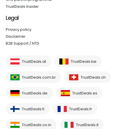
TrustDeals Insider
Legal
Privacy policy
Disclaimer
B2B Support / NTD
TrustDeals.at
TrustDeals.be
TrustDeals.com.br
TrustDeals.ch
TrustDeals.de
TrustDeals.es
TrustDeals.fi
TrustDeals.fr
TrustDeals.co.in
TrustDeals.it