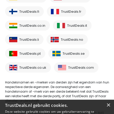
TrustDeals.fi
TrustDeals.fr
TrustDeals.co.in
TrustDeals.it
TrustDeals.li
TrustDeals.no
TrustDeals.pt
TrustDeals.se
TrustDeals.co.uk
TrustDeals.com
Handelsnamen en -merken van derden zijn het eigendom van hun
respectieve derde eigenaren. De aanwezigheid van een
handelsnaam of -merk van een derde betekent niet dat TrustDeals
een relatie heeft met die derde partij, of dat TrustDeals zijn of haar
diensten onderschrijft.
×
TrustDeals.nl gebruikt cookies.
Deze website gebruikt cookies om uw gebruikerservaring te
© 2026 TrustDeals is een geregistreerde handelsnaam van AMS