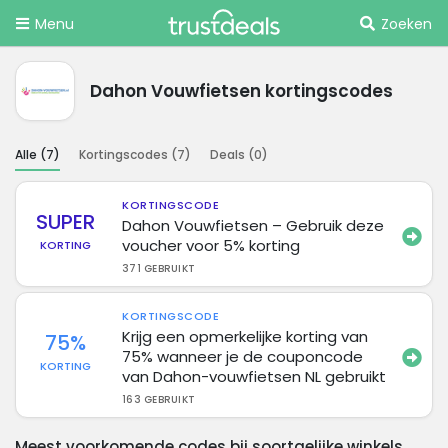
Menu
Zoeken
Dahon Vouwfietsen kortingscodes
Alle (
7
)
Kortingscodes (
7
)
Deals (
0
)
KORTINGSCODE
SUPER
Dahon Vouwfietsen – Gebruik deze
voucher voor 5% korting
KORTING
371 GEBRUIKT
KORTINGSCODE
Krijg een opmerkelijke korting van
75%
75% wanneer je de couponcode
KORTING
van Dahon-vouwfietsen NL gebruikt
163 GEBRUIKT
Meest voorkomende codes bij soortgelijke winkels