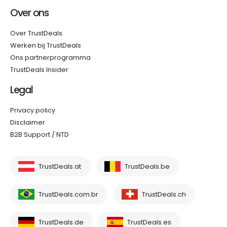
Over ons
Over TrustDeals
Werken bij TrustDeals
Ons partnerprogramma
TrustDeals Insider
Legal
Privacy policy
Disclaimer
B2B Support / NTD
TrustDeals.at
TrustDeals.be
TrustDeals.com.br
TrustDeals.ch
TrustDeals.de
TrustDeals.es