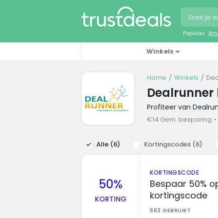
Populair:
Ama
Winkels
Home
Winkels
Dea
Dealrunner 
Profiteer van Dealru
€14 Gem. besparing
Alle (
6
)
Kortingscodes (
6
)
KORTINGSCODE
50%
Bespaar 50% op
kortingscode
KORTING
663 GEBRUIKT