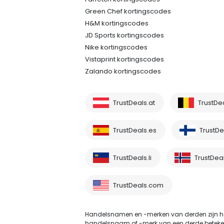
Green Chef kortingscodes
H&M kortingscodes
JD Sports kortingscodes
Nike kortingscodes
Vistaprint kortingscodes
Zalando kortingscodes
TrustDeals.at
TrustDe
TrustDeals.es
TrustDea
TrustDeals.li
TrustDea
TrustDeals.com
Handelsnamen en -merken van derden zijn he
handelsnaam of -merk van een derde betekent ni