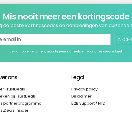
Mis nooit meer een kortingscode
 de beste kortingscodes en aanbiedingen van duizenden
INSCHR
Je kan op elk moment uitschrijven / afmelden voor onze nieuwsbrief
ver ons
Legal
er TrustDeals
Privacy policy
rken bij TrustDeals
Disclaimer
s partnerprogramma
B2B Support / NTD
ustDeals Insider