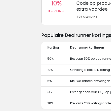
10%
Code op produc
extra voordeel
KORTING
408 GEBRUIKT
Populaire Dealrunner kortin
Korting
Dealrunner kortingen
50%
Bespaar 50% op dealrunner
10%
Ontvang direct 10% kortin
5%
Nieuwe klanten ontvangen
€5
Kortingscode van €5,- op j
20%
Pak onze 20% kortingscode