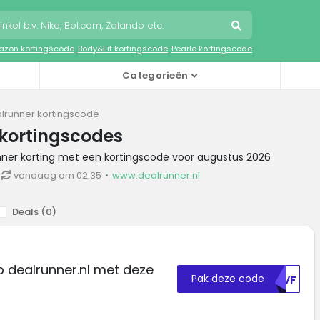
zon kortingscode
Body&Fit kortingscode
Pearle kortingscode
Categorieën
lrunner kortingscode
kortingscodes
nner korting met een kortingscode voor augustus 2026
vandaag om 02:35
www.dealrunner.nl
Deals (
0
)
 dealrunner.nl met deze
Pak deze code
MDVF