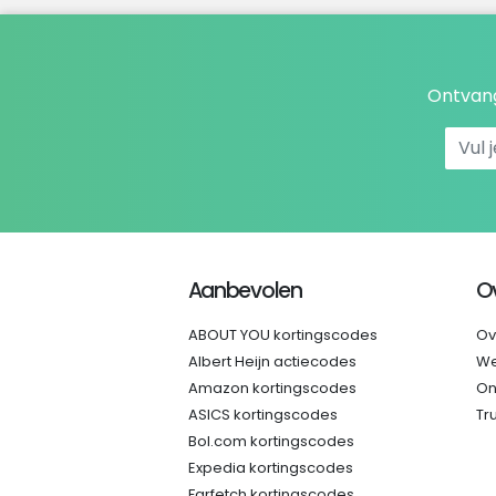
Ontvang
Aanbevolen
O
ABOUT YOU kortingscodes
Ov
Albert Heijn actiecodes
We
Amazon kortingscodes
On
ASICS kortingscodes
Tr
Bol.com kortingscodes
Expedia kortingscodes
Farfetch kortingscodes