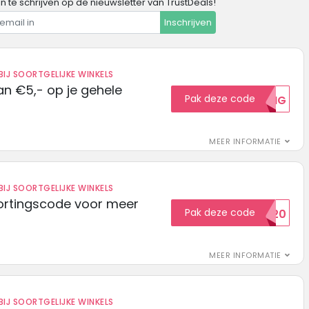
in te schrijven op de nieuwsletter van TrustDeals!
Inschrijven
IJ SOORTGELIJKE WINKELS
n €5,- op je gehele
Pak deze code
5KORTING
MEER INFORMATIE
IJ SOORTGELIJKE WINKELS
ortingscode voor meer
Pak deze code
EXTRA20
MEER INFORMATIE
IJ SOORTGELIJKE WINKELS