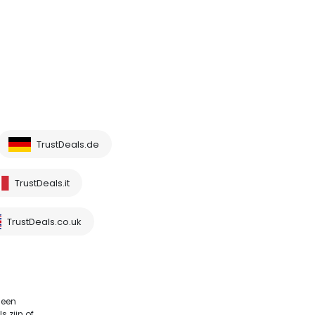
TrustDeals.de
TrustDeals.it
TrustDeals.co.uk
 een
 zijn of