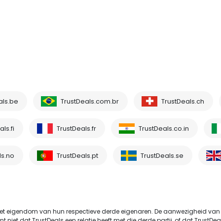
als.be
TrustDeals.com.br
TrustDeals.ch
ls.fi
TrustDeals.fr
TrustDeals.co.in
ls.no
TrustDeals.pt
TrustDeals.se
t eigendom van hun respectieve derde eigenaren. De aanwezigheid van
et dat TrustDeals een relatie heeft met die derde partij, of dat TrustDeals