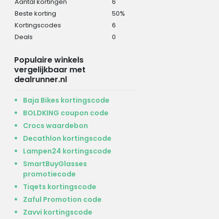
Aantal kortingen
6
Beste korting
50%
Kortingscodes
6
Deals
0
Populaire winkels
vergelijkbaar met
dealrunner.nl
Baja Bikes kortingscode
BOLDKING coupon code
Crocs waardebon
Decathlon kortingscode
Lampen24 kortingscode
SmartBuyGlasses
promotiecode
Tiqets kortingscode
Zaful Promotion code
Zavvi kortingscode