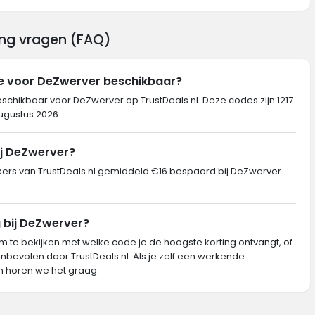
ing vragen (FAQ)
de voor DeZwerver beschikbaar?
eschikbaar voor DeZwerver op TrustDeals.nl. Deze codes zijn 1217
augustus 2026.
ij DeZwerver?
rs van TrustDeals.nl gemiddeld €16 bespaard bij DeZwerver
g bij DeZwerver?
m te bekijken met welke code je de hoogste korting ontvangt, of
nbevolen door TrustDeals.nl. Als je zelf een werkende
 horen we het graag.