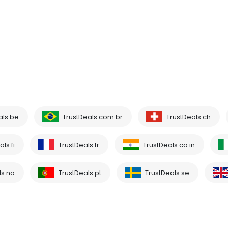
als.be
TrustDeals.com.br
TrustDeals.ch
ls.fi
TrustDeals.fr
TrustDeals.co.in
ls.no
TrustDeals.pt
TrustDeals.se