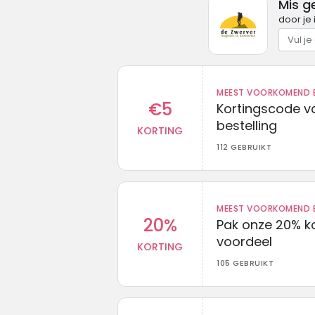
Mis g
door je 
MEEST VOORKOMEND B
€5
Kortingscode va
bestelling
KORTING
112 GEBRUIKT
MEEST VOORKOMEND B
20%
Pak onze 20% k
voordeel
KORTING
105 GEBRUIKT