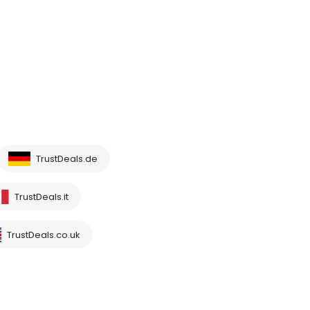
TrustDeals.de
TrustDeals.it
TrustDeals.co.uk