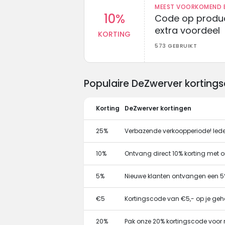
MEEST VOORKOMEND B
10%
Code op produc
extra voordeel
KORTING
573 GEBRUIKT
Populaire DeZwerver korting
Korting
DeZwerver kortingen
25%
Verbazende verkoopperiode! Ied
10%
Ontvang direct 10% korting met 
5%
Nieuwe klanten ontvangen een 5
€5
Kortingscode van €5,- op je gehe
20%
Pak onze 20% kortingscode voor