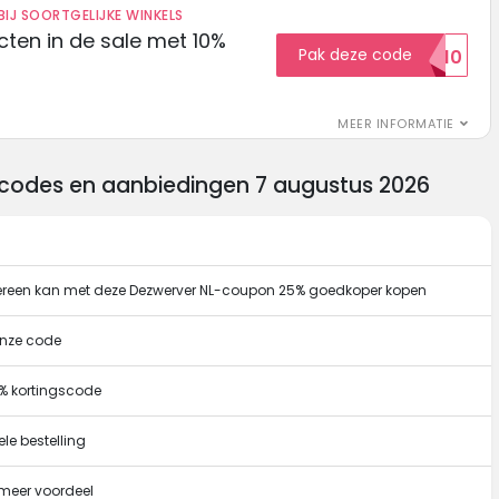
IJ SOORTGELIJKE WINKELS
ten in de sale met 10%
Pak deze code
SALE10
MEER INFORMATIE
scodes en aanbiedingen 7 augustus 2026
ereen kan met deze Dezwerver NL-coupon 25% goedkoper kopen
onze code
% kortingscode
le bestelling
 meer voordeel