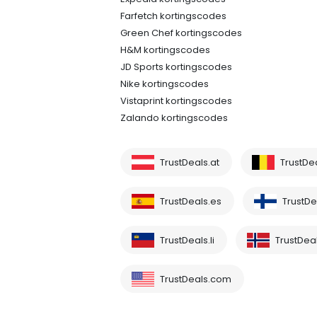
Farfetch kortingscodes
Green Chef kortingscodes
H&M kortingscodes
JD Sports kortingscodes
Nike kortingscodes
Vistaprint kortingscodes
Zalando kortingscodes
TrustDeals.at
TrustDe
TrustDeals.es
TrustDea
TrustDeals.li
TrustDea
TrustDeals.com