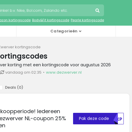
zon kortingscode
Body&Fit kortingscode
Pearle kortingscode
Categorieën
werver kortingscode
kortingscodes
rver korting met een kortingscode voor augustus 2026
vandaag om 02:35
www.dezwerver.nl
Deals (
0
)
koopperiode! Iedereen
Dezwerver NL-coupon 25%
Pak deze code
UKXP
en