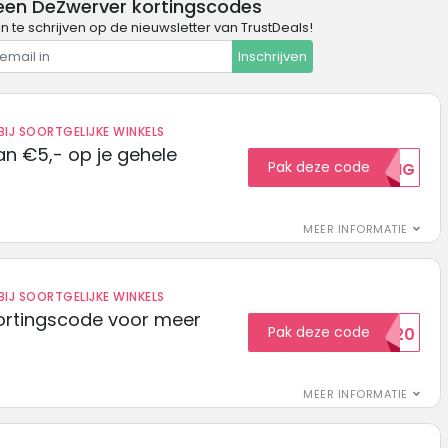
een DeZwerver kortingscodes
in te schrijven op de nieuwsletter van TrustDeals!
Inschrijven
IJ SOORTGELIJKE WINKELS
n €5,- op je gehele
Pak deze code
5KORTING
MEER INFORMATIE
IJ SOORTGELIJKE WINKELS
ortingscode voor meer
Pak deze code
EXTRA20
MEER INFORMATIE