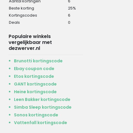
Aantal kortingen
6
Beste korting
25%
Kortingscodes
6
Deals
0
Populaire winkels
vergelijkbaar met
dezwerver.nl
Brunotti kortingscode
Ebay coupon code
Etos kortingscode
GANT kortingscode
Heine kortingscode
Leen Bakker kortingscode
Simba Sleep kortingscode
Sonos kortingscode
Vattenfall kortingscode