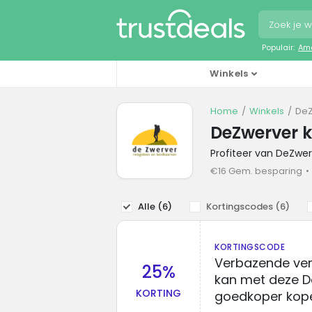
Populair:
Ama
Winkels
Home
Winkels
DeZ
DeZwerver 
Profiteer van DeZwe
€16 Gem. besparing
Alle (
6
)
Kortingscodes (
6
)
KORTINGSCODE
Verbazende ver
25%
kan met deze 
KORTING
goedkoper kop