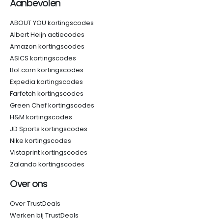
Aanbevolen
ABOUT YOU kortingscodes
Albert Heijn actiecodes
Amazon kortingscodes
ASICS kortingscodes
Bol.com kortingscodes
Expedia kortingscodes
Farfetch kortingscodes
Green Chef kortingscodes
H&M kortingscodes
JD Sports kortingscodes
Nike kortingscodes
Vistaprint kortingscodes
Zalando kortingscodes
Over ons
Over TrustDeals
Werken bij TrustDeals