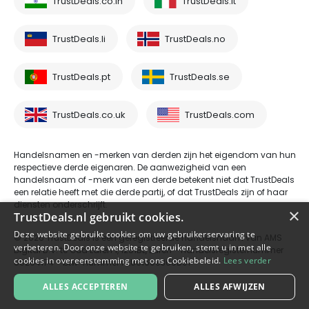
TrustDeals.co.in
TrustDeals.it
TrustDeals.li
TrustDeals.no
TrustDeals.pt
TrustDeals.se
TrustDeals.co.uk
TrustDeals.com
Handelsnamen en -merken van derden zijn het eigendom van hun
respectieve derde eigenaren. De aanwezigheid van een
handelsnaam of -merk van een derde betekent niet dat TrustDeals
een relatie heeft met die derde partij, of dat TrustDeals zijn of haar
diensten onderschrijft.
×
TrustDeals.nl gebruikt cookies.
Deze website gebruikt cookies om uw gebruikerservaring te
© 2026 TrustDeals is een geregistreerde handelsnaam van AMS
verbeteren. Door onze website te gebruiken, stemt u in met alle
Digital B.V. te Oud Laren 1, 1251BL, Laren - handelsregisternummer
cookies in overeenstemming met ons Cookiebeleid.
Lees verder
80264174 - btw-nummer NL861609360B01
ALLES ACCEPTEREN
ALLES AFWIJZEN