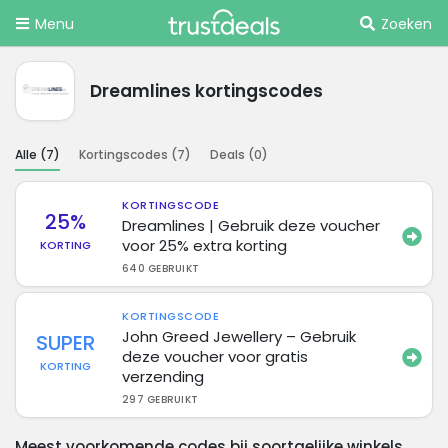
Menu
Zoeken
Dreamlines kortingscodes
Alle (
7
)
Kortingscodes (
7
)
Deals (
0
)
KORTINGSCODE
25%
Dreamlines | Gebruik deze voucher
voor 25% extra korting
KORTING
640 GEBRUIKT
KORTINGSCODE
John Greed Jewellery – Gebruik
SUPER
deze voucher voor gratis
KORTING
verzending
297 GEBRUIKT
Meest voorkomende codes bij soortgelijke winkels