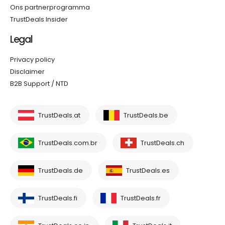
Ons partnerprogramma
TrustDeals Insider
Legal
Privacy policy
Disclaimer
B2B Support / NTD
TrustDeals.at
TrustDeals.be
TrustDeals.com.br
TrustDeals.ch
TrustDeals.de
TrustDeals.es
TrustDeals.fi
TrustDeals.fr