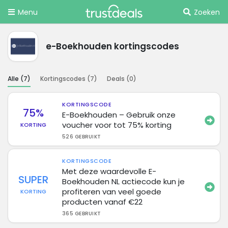
Menu
Zoeken
e-Boekhouden kortingscodes
Alle (
7
)
Kortingscodes (
7
)
Deals (
0
)
KORTINGSCODE
75%
E-Boekhouden – Gebruik onze
voucher voor tot 75% korting
KORTING
526 GEBRUIKT
KORTINGSCODE
Met deze waardevolle E-
SUPER
Boekhouden NL actiecode kun je
profiteren van veel goede
KORTING
producten vanaf €22
365 GEBRUIKT