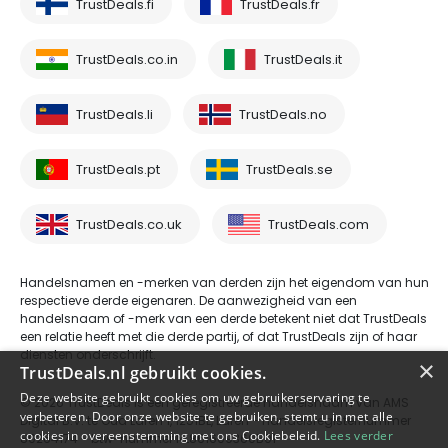
TrustDeals.fi
TrustDeals.fr
TrustDeals.co.in
TrustDeals.it
TrustDeals.li
TrustDeals.no
TrustDeals.pt
TrustDeals.se
TrustDeals.co.uk
TrustDeals.com
Handelsnamen en -merken van derden zijn het eigendom van hun
respectieve derde eigenaren. De aanwezigheid van een
handelsnaam of -merk van een derde betekent niet dat TrustDeals
een relatie heeft met die derde partij, of dat TrustDeals zijn of haar
diensten onderschrijft.
×
TrustDeals.nl gebruikt cookies.
Deze website gebruikt cookies om uw gebruikerservaring te
© 2026 TrustDeals is een geregistreerde handelsnaam van AMS
verbeteren. Door onze website te gebruiken, stemt u in met alle
Digital B.V. te Oud Laren 1, 1251BL, Laren - handelsregisternummer
cookies in overeenstemming met ons Cookiebeleid.
Lees verder
80264174 - btw-nummer NL861609360B01