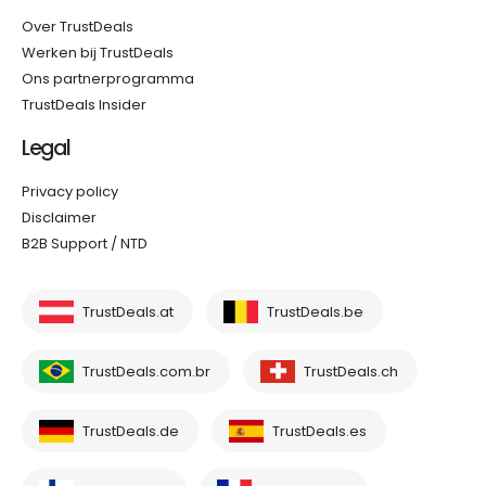
Over TrustDeals
Werken bij TrustDeals
Ons partnerprogramma
TrustDeals Insider
Legal
Privacy policy
Disclaimer
B2B Support / NTD
TrustDeals.at
TrustDeals.be
TrustDeals.com.br
TrustDeals.ch
TrustDeals.de
TrustDeals.es