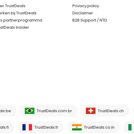
er TrustDeals
Privacy policy
rken bij TrustDeals
Disclaimer
s partnerprogramma
B2B Support / NTD
ustDeals Insider
als.be
TrustDeals.com.br
TrustDeals.ch
ls.fi
TrustDeals.fr
TrustDeals.co.in