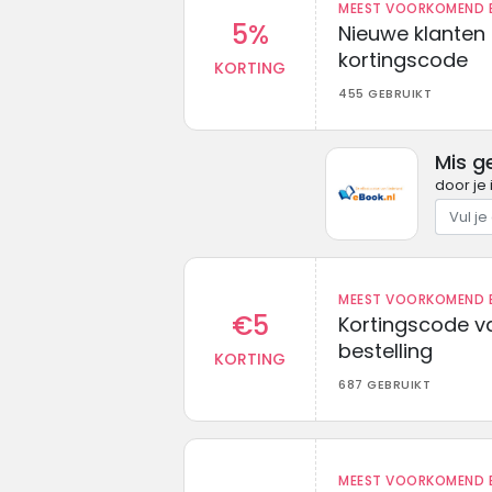
MEEST VOORKOMEND B
5%
Nieuwe klanten
kortingscode
KORTING
455 GEBRUIKT
Mis g
door je 
MEEST VOORKOMEND B
€5
Kortingscode va
bestelling
KORTING
687 GEBRUIKT
MEEST VOORKOMEND B