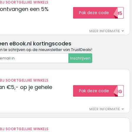
IJ SOORTGELIJKE WINKELS
 ontvangen een 5%
Pak deze code
WELKOM5
MEER INFORMATIE
een eBook.nl kortingscodes
in te schrijven op de nieuwsletter van TrustDeals!
Inschrijven
IJ SOORTGELIJKE WINKELS
n €5,- op je gehele
Pak deze code
5KORTING
MEER INFORMATIE
IJ SOORTGELIJKE WINKELS