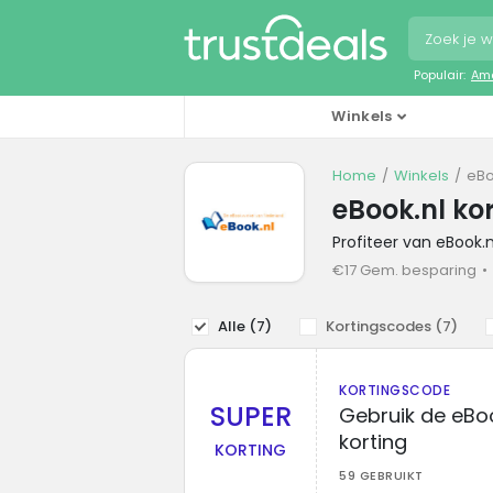
Populair:
Ama
Winkels
Home
Winkels
eBo
eBook.nl ko
Profiteer van eBook.
€17 Gem. besparing
Alle (
7
)
Kortingscodes (
7
)
KORTINGSCODE
SUPER
Gebruik de eBo
korting
KORTING
59 GEBRUIKT