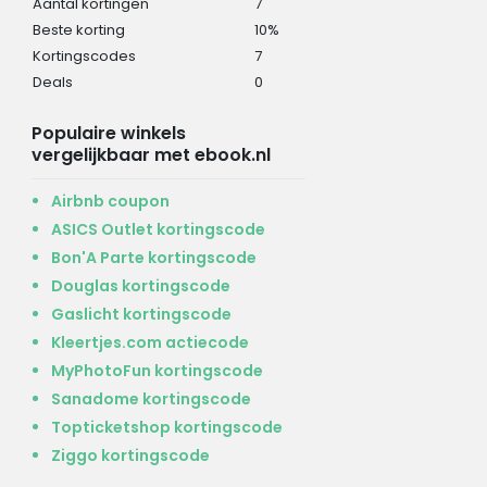
Aantal kortingen
7
Beste korting
10%
Kortingscodes
7
Deals
0
Populaire winkels
vergelijkbaar met ebook.nl
Airbnb coupon
ASICS Outlet kortingscode
Bon'A Parte kortingscode
Douglas kortingscode
Gaslicht kortingscode
Kleertjes.com actiecode
MyPhotoFun kortingscode
Sanadome kortingscode
Topticketshop kortingscode
Ziggo kortingscode