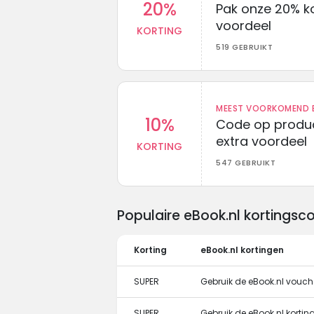
20%
Pak onze 20% k
voordeel
KORTING
519 GEBRUIKT
MEEST VOORKOMEND B
10%
Code op produc
extra voordeel
KORTING
547 GEBRUIKT
Populaire eBook.nl kortings
Korting
eBook.nl kortingen
SUPER
Gebruik de eBook.nl vouch
SUPER
Gebruik de eBook.nl kortin