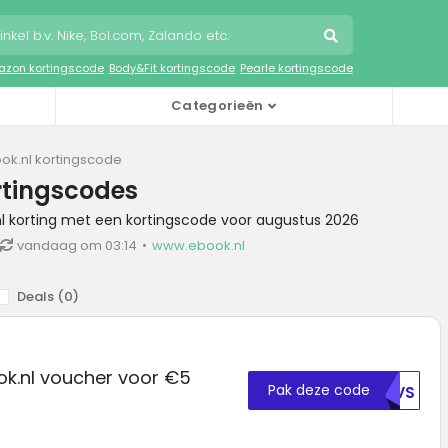
zon kortingscode
Body&Fit kortingscode
Pearle kortingscode
Categorieën
ok.nl kortingscode
rtingscodes
nl korting met een kortingscode voor augustus 2026
vandaag om 03:14
www.ebook.nl
Deals (
0
)
ok.nl voucher voor €5
Pak deze code
VEVS