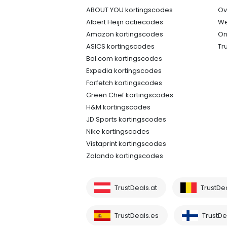
ABOUT YOU kortingscodes
Ov
Albert Heijn actiecodes
We
Amazon kortingscodes
On
ASICS kortingscodes
Tr
Bol.com kortingscodes
Expedia kortingscodes
Farfetch kortingscodes
Green Chef kortingscodes
H&M kortingscodes
JD Sports kortingscodes
Nike kortingscodes
Vistaprint kortingscodes
Zalando kortingscodes
TrustDeals.at
TrustDe
TrustDeals.es
TrustDea