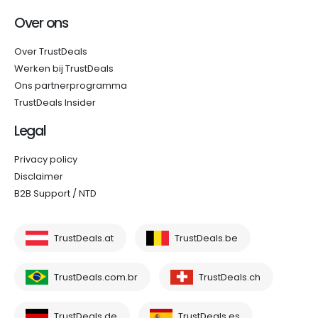
Over ons
Over TrustDeals
Werken bij TrustDeals
Ons partnerprogramma
TrustDeals Insider
Legal
Privacy policy
Disclaimer
B2B Support / NTD
TrustDeals.at
TrustDeals.be
TrustDeals.com.br
TrustDeals.ch
TrustDeals.de
TrustDeals.es