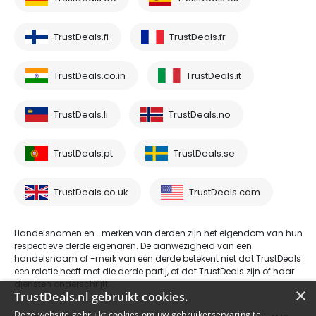
TrustDeals.fi
TrustDeals.fr
TrustDeals.co.in
TrustDeals.it
TrustDeals.li
TrustDeals.no
TrustDeals.pt
TrustDeals.se
TrustDeals.co.uk
TrustDeals.com
Handelsnamen en -merken van derden zijn het eigendom van hun
respectieve derde eigenaren. De aanwezigheid van een
handelsnaam of -merk van een derde betekent niet dat TrustDeals
een relatie heeft met die derde partij, of dat TrustDeals zijn of haar
diensten onderschrijft.
×
TrustDeals.nl gebruikt cookies.
Deze website gebruikt cookies om uw gebruikerservaring te