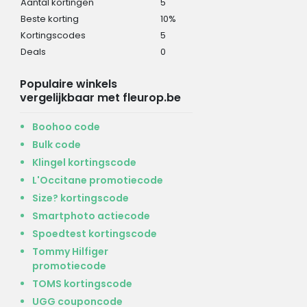
Aantal kortingen
5
Beste korting
10%
Kortingscodes
5
Deals
0
Populaire winkels
vergelijkbaar met fleurop.be
Boohoo code
Bulk code
Klingel kortingscode
L'Occitane promotiecode
Size? kortingscode
Smartphoto actiecode
Spoedtest kortingscode
Tommy Hilfiger
promotiecode
TOMS kortingscode
UGG couponcode