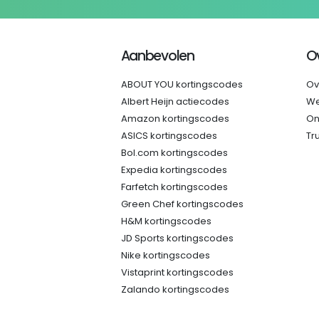
Aanbevolen
O
ABOUT YOU kortingscodes
Ov
Albert Heijn actiecodes
We
Amazon kortingscodes
On
ASICS kortingscodes
Tr
Bol.com kortingscodes
Expedia kortingscodes
Farfetch kortingscodes
Green Chef kortingscodes
H&M kortingscodes
JD Sports kortingscodes
Nike kortingscodes
Vistaprint kortingscodes
Zalando kortingscodes