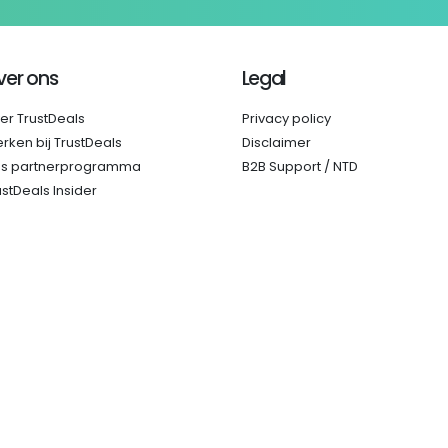
ver ons
Legal
er TrustDeals
Privacy policy
rken bij TrustDeals
Disclaimer
s partnerprogramma
B2B Support / NTD
ustDeals Insider