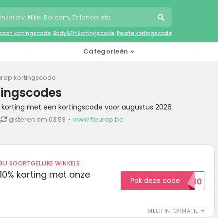
zon kortingscode
Body&Fit kortingscode
Pearle kortingscode
Categorieën
urop kortingscode
tingscodes
p korting met een kortingscode voor augustus 2026
gisteren om 03:53
www.fleurop.be
IJ SOORTGELIJKE WINKELS
10% korting met onze
Pak deze code
EXTRA10
MEER INFORMATIE