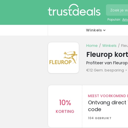
Populair:
Ama
Winkels
Home
Winkels
Fle
Fleurop kor
Profiteer van Fleuro
€12 Gem. besparing
MEEST VOORKOMEND B
10%
Ontvang direct 
code
KORTING
104 GEBRUIKT