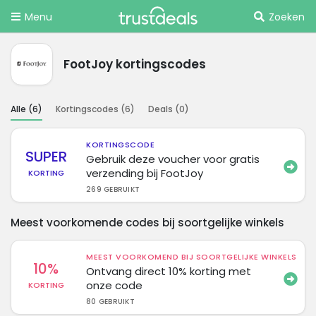
Menu
Zoeken
FootJoy kortingscodes
Alle (
6
)
Kortingscodes (
6
)
Deals (
0
)
KORTINGSCODE
SUPER
Gebruik deze voucher voor gratis
verzending bij FootJoy
KORTING
269 GEBRUIKT
Meest voorkomende codes bij soortgelijke winkels
MEEST VOORKOMEND BIJ SOORTGELIJKE WINKELS
10%
Ontvang direct 10% korting met
onze code
KORTING
80 GEBRUIKT