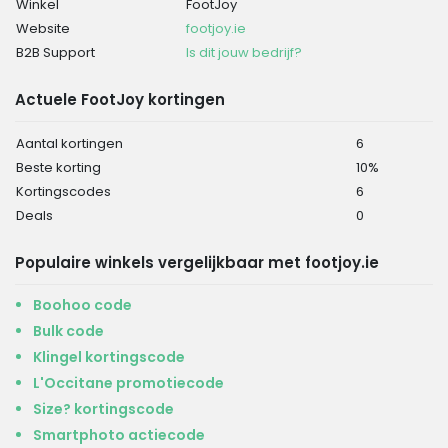
Winkel
FootJoy
Website
footjoy.ie
B2B Support
Is dit jouw bedrijf?
Actuele FootJoy kortingen
Aantal kortingen
6
Beste korting
10%
Kortingscodes
6
Deals
0
Populaire winkels vergelijkbaar met footjoy.ie
Boohoo code
Bulk code
Klingel kortingscode
L'Occitane promotiecode
Size? kortingscode
Smartphoto actiecode