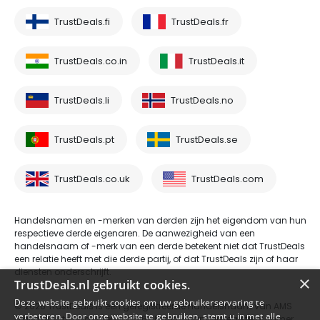
TrustDeals.fi
TrustDeals.fr
TrustDeals.co.in
TrustDeals.it
TrustDeals.li
TrustDeals.no
TrustDeals.pt
TrustDeals.se
TrustDeals.co.uk
TrustDeals.com
Handelsnamen en -merken van derden zijn het eigendom van hun
respectieve derde eigenaren. De aanwezigheid van een
handelsnaam of -merk van een derde betekent niet dat TrustDeals
een relatie heeft met die derde partij, of dat TrustDeals zijn of haar
diensten onderschrijft.
×
TrustDeals.nl gebruikt cookies.
Deze website gebruikt cookies om uw gebruikerservaring te
© 2026 TrustDeals is een geregistreerde handelsnaam van AMS
verbeteren. Door onze website te gebruiken, stemt u in met alle
Digital B.V. te Oud Laren 1, 1251BL, Laren - handelsregisternummer