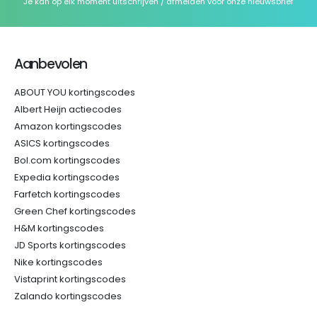
Je kan op elk moment uitschrijven / afmelden voor onze nieuwsbrief
Aanbevolen
ABOUT YOU kortingscodes
Albert Heijn actiecodes
Amazon kortingscodes
ASICS kortingscodes
Bol.com kortingscodes
Expedia kortingscodes
Farfetch kortingscodes
Green Chef kortingscodes
H&M kortingscodes
JD Sports kortingscodes
Nike kortingscodes
Vistaprint kortingscodes
Zalando kortingscodes