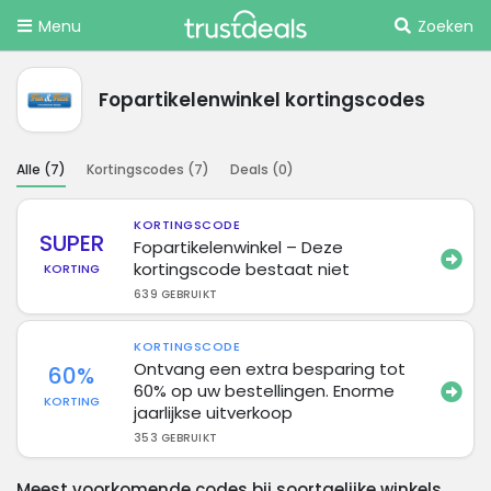
Menu
Zoeken
Fopartikelenwinkel kortingscodes
Alle (
7
)
Kortingscodes (
7
)
Deals (
0
)
KORTINGSCODE
SUPER
Fopartikelenwinkel – Deze
kortingscode bestaat niet
KORTING
639 GEBRUIKT
KORTINGSCODE
Ontvang een extra besparing tot
60%
60% op uw bestellingen. Enorme
KORTING
jaarlijkse uitverkoop
353 GEBRUIKT
Meest voorkomende codes bij soortgelijke winkels