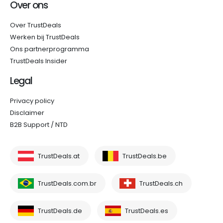
Over ons
Over TrustDeals
Werken bij TrustDeals
Ons partnerprogramma
TrustDeals Insider
Legal
Privacy policy
Disclaimer
B2B Support / NTD
TrustDeals.at
TrustDeals.be
TrustDeals.com.br
TrustDeals.ch
TrustDeals.de
TrustDeals.es