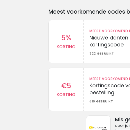
Meest voorkomende codes bij 
MEEST VOORKOMEND B
5%
Nieuwe klanten
kortingscode
KORTING
322 GEBRUIKT
MEEST VOORKOMEND B
€5
Kortingscode va
bestelling
KORTING
616 GEBRUIKT
Mis g
door je 