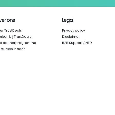
ver ons
Legal
er TrustDeals
Privacy policy
rken bij TrustDeals
Disclaimer
s partnerprogramma
B2B Support / NTD
ustDeals Insider