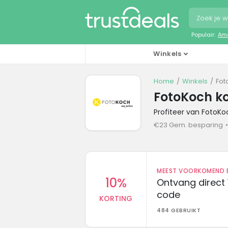
Populair:
Ama
Winkels
Home
Winkels
Fot
FotoKoch k
Profiteer van FotoK
€23 Gem. besparing
MEEST VOORKOMEND B
10%
Ontvang direct 
code
KORTING
484 GEBRUIKT