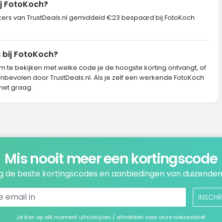
ij FotoKoch?
rs van TrustDeals.nl gemiddeld €23 bespaard bij FotoKoch
 bij FotoKoch?
m te bekijken met welke code je de hoogste korting ontvangt, of
nbevolen door TrustDeals.nl. Als je zelf een werkende FotoKoch
het graag.
Mis nooit meer een kortingscode
 de beste kortingscodes en aanbiedingen van duizenden
INSCHR
Je kan op elk moment uitschrijven / afmelden voor onze nieuwsbrief