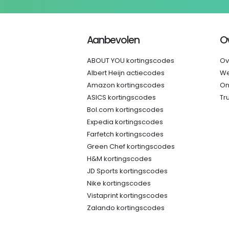
Aanbevolen
O
ABOUT YOU kortingscodes
Ov
Albert Heijn actiecodes
We
Amazon kortingscodes
On
ASICS kortingscodes
Tr
Bol.com kortingscodes
Expedia kortingscodes
Farfetch kortingscodes
Green Chef kortingscodes
H&M kortingscodes
JD Sports kortingscodes
Nike kortingscodes
Vistaprint kortingscodes
Zalando kortingscodes