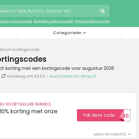
zon kortingscode
Body&Fit kortingscode
Pearle kortingscode
Categorieën
oKoch kortingscode
ortingscodes
och korting met een kortingscode voor augustus 2026
vandaag om 03:53
www.fotokoch-shop.nl
IJ SOORTGELIJKE WINKELS
10% korting met onze
Pak deze code
EXTRA10
MEER INFORMATIE