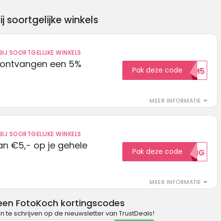
soortgelijke winkels
IJ SOORTGELIJKE WINKELS
 ontvangen een 5%
Pak deze code
WELKOM5
MEER INFORMATIE
IJ SOORTGELIJKE WINKELS
n €5,- op je gehele
Pak deze code
5KORTING
MEER INFORMATIE
een FotoKoch kortingscodes
in te schrijven op de nieuwsletter van TrustDeals!