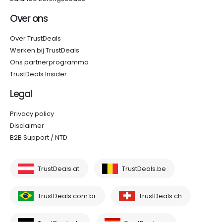
Over ons
Over TrustDeals
Werken bij TrustDeals
Ons partnerprogramma
TrustDeals Insider
Legal
Privacy policy
Disclaimer
B2B Support / NTD
TrustDeals.at
TrustDeals.be
TrustDeals.com.br
TrustDeals.ch