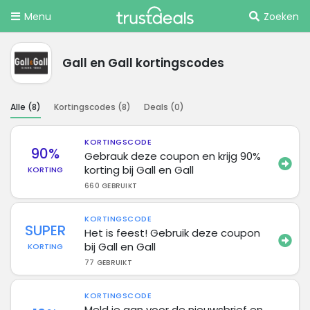
Menu
Zoeken
Gall en Gall kortingscodes
Alle (
8
)
Kortingscodes (
8
)
Deals (
0
)
KORTINGSCODE
90%
Gebrauk deze coupon en krijg 90%
korting bij Gall en Gall
KORTING
660 GEBRUIKT
KORTINGSCODE
SUPER
Het is feest! Gebruik deze coupon
bij Gall en Gall
KORTING
77 GEBRUIKT
KORTINGSCODE
Meld je aan voor de nieuwsbrief en