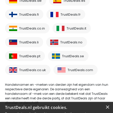
TrustDeals.de
TrustDeals.es
TrustDeals.fi
TrustDeals.fr
TrustDeals.co.in
TrustDeals.it
TrustDeals.li
TrustDeals.no
TrustDeals.pt
TrustDeals.se
TrustDeals.co.uk
TrustDeals.com
Handelsnamen en -merken van derden zijn het eigendom van hun
respectieve derde eigenaren. De aanwezigheid van een
handelsnaam of -merk van een derde betekent niet dat TrustDeals
een relatie heeft met die derde partij, of dat TrustDeals zijn of haar
diensten onderschrijft.
×
TrustDeals.nl gebruikt cookies.