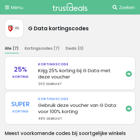
Menu
Zoeken
G Data kortingscodes
Alle (
7
)
Kortingscodes (
7
)
Deals (
0
)
KORTINGSCODE
25%
Krijg 25% korting bij G Data met
deze voucher
KORTING
200 GEBRUIKT
KORTINGSCODE
SUPER
Gebruik deze voucher van G Data
voor 100% korting
KORTING
485 GEBRUIKT
Meest voorkomende codes bij soortgelijke winkels