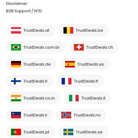
Disclaimer
B2B Support / NTD
TrustDeals.at
TrustDeals.be
TrustDeals.com.br
TrustDeals.ch
TrustDeals.de
TrustDeals.es
TrustDeals.fi
TrustDeals.fr
TrustDeals.co.in
TrustDeals.it
TrustDeals.li
TrustDeals.no
TrustDeals.pt
TrustDeals.se