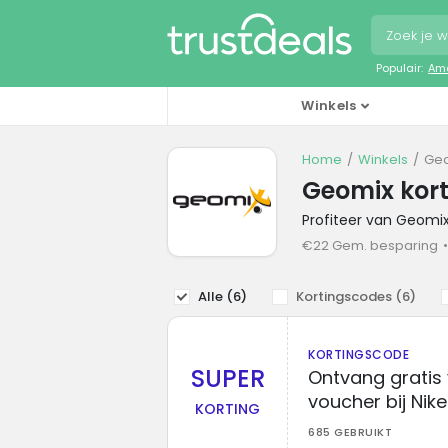
Populair:
Ama
Winkels
Home
Winkels
Geo
Geomix kor
Profiteer van Geomi
€22 Gem. besparing
Alle (
6
)
Kortingscodes (
6
)
KORTINGSCODE
SUPER
Ontvang gratis
voucher bij Nike
KORTING
685 GEBRUIKT