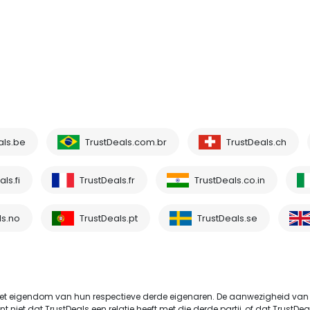
als.be
TrustDeals.com.br
TrustDeals.ch
ls.fi
TrustDeals.fr
TrustDeals.co.in
ls.no
TrustDeals.pt
TrustDeals.se
t eigendom van hun respectieve derde eigenaren. De aanwezigheid van
et dat TrustDeals een relatie heeft met die derde partij, of dat TrustDeals