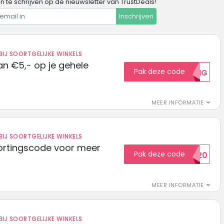
in te schrijven op de nieuwsletter van TrustDeals!
Inschrijven
IJ SOORTGELIJKE WINKELS
n €5,- op je gehele
Pak deze code
5KORTING
MEER INFORMATIE
IJ SOORTGELIJKE WINKELS
ortingscode voor meer
Pak deze code
EXTRA20
MEER INFORMATIE
IJ SOORTGELIJKE WINKELS