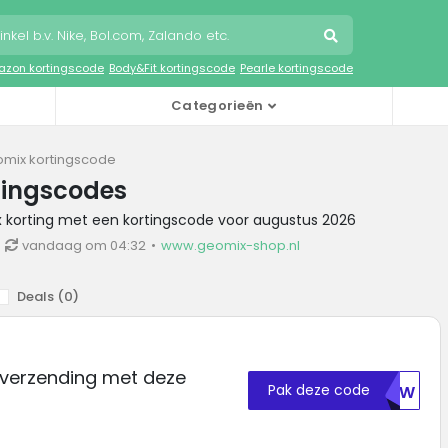
zon kortingscode
Body&Fit kortingscode
Pearle kortingscode
Categorieën
mix kortingscode
tingscodes
x korting met een kortingscode voor augustus 2026
vandaag om 04:32
www.geomix-shop.nl
Deals (
0
)
 verzending met deze
Pak deze code
S1NW