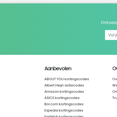
Ontvang
Aanbevolen
O
ABOUT YOU kortingscodes
Ov
Albert Heijn actiecodes
We
Amazon kortingscodes
On
ASICS kortingscodes
Tr
Bol.com kortingscodes
Expedia kortingscodes
Farfetch kortingscodes