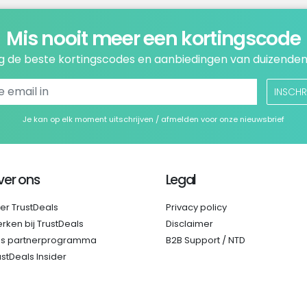
Mis nooit meer een kortingscode
 de beste kortingscodes en aanbiedingen van duizenden
INSCHR
Je kan op elk moment uitschrijven / afmelden voor onze nieuwsbrief
ver ons
Legal
er TrustDeals
Privacy policy
rken bij TrustDeals
Disclaimer
s partnerprogramma
B2B Support / NTD
ustDeals Insider