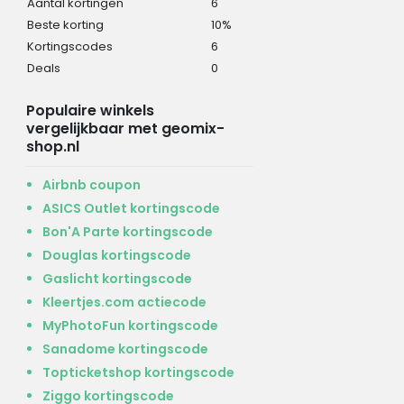
Aantal kortingen
6
Beste korting
10%
Kortingscodes
6
Deals
0
Populaire winkels
vergelijkbaar met geomix-
shop.nl
Airbnb coupon
ASICS Outlet kortingscode
Bon'A Parte kortingscode
Douglas kortingscode
Gaslicht kortingscode
Kleertjes.com actiecode
MyPhotoFun kortingscode
Sanadome kortingscode
Topticketshop kortingscode
Ziggo kortingscode