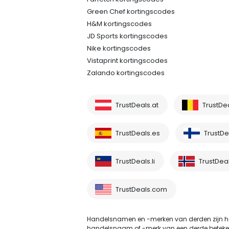
Green Chef kortingscodes
H&M kortingscodes
JD Sports kortingscodes
Nike kortingscodes
Vistaprint kortingscodes
Zalando kortingscodes
TrustDeals.at
TrustDe
TrustDeals.es
TrustDea
TrustDeals.li
TrustDea
TrustDeals.com
Handelsnamen en -merken van derden zijn he
handelsnaam of -merk van een derde betekent ni