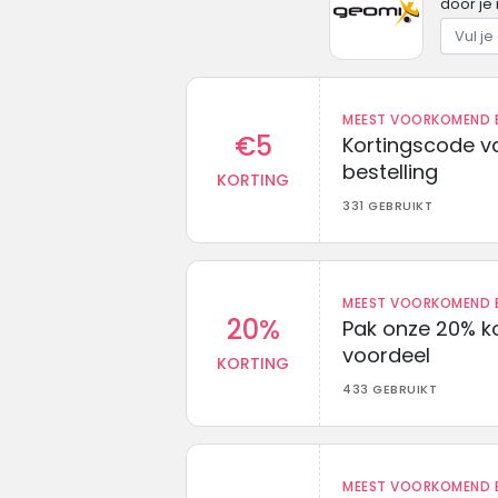
door je 
MEEST VOORKOMEND B
€5
Kortingscode va
bestelling
KORTING
331 GEBRUIKT
MEEST VOORKOMEND B
20%
Pak onze 20% k
voordeel
KORTING
433 GEBRUIKT
MEEST VOORKOMEND B