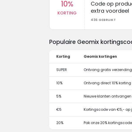
10%
Code op produc
extra voordeel
KORTING
436 GEBRUIKT
Populaire Geomix kortingsco
Korting
Geomix kortingen
SUPER
Ontvang gratis verzending 
10%
Ontvang direct 10% kortin
5%
Nieuwe klanten ontvangen
€5
Kortingscode van €5,- op j
20%
Pak onze 20% kortingscode