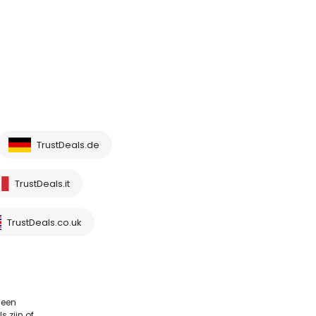
TrustDeals.de
TrustDeals.it
TrustDeals.co.uk
 een
 zijn of