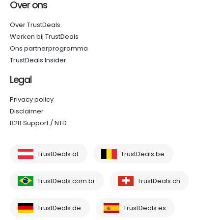
Over ons
Over TrustDeals
Werken bij TrustDeals
Ons partnerprogramma
TrustDeals Insider
Legal
Privacy policy
Disclaimer
B2B Support / NTD
TrustDeals.at
TrustDeals.be
TrustDeals.com.br
TrustDeals.ch
TrustDeals.de
TrustDeals.es