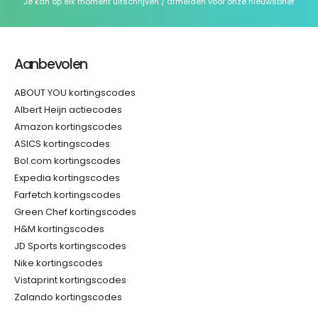
Je kan op elk moment uitschrijven / afmelden voor onze nieuwsbrief
Aanbevolen
ABOUT YOU kortingscodes
Albert Heijn actiecodes
Amazon kortingscodes
ASICS kortingscodes
Bol.com kortingscodes
Expedia kortingscodes
Farfetch kortingscodes
Green Chef kortingscodes
H&M kortingscodes
JD Sports kortingscodes
Nike kortingscodes
Vistaprint kortingscodes
Zalando kortingscodes