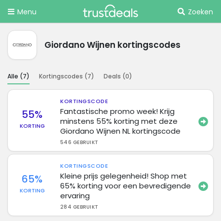
Menu
Zoeken
Giordano Wijnen kortingscodes
Alle (
7
)
Kortingscodes (
7
)
Deals (
0
)
KORTINGSCODE
Fantastische promo week! Krijg
55%
minstens 55% korting met deze
KORTING
Giordano Wijnen NL kortingscode
546 GEBRUIKT
KORTINGSCODE
Kleine prijs gelegenheid! Shop met
65%
65% korting voor een bevredigende
KORTING
ervaring
284 GEBRUIKT