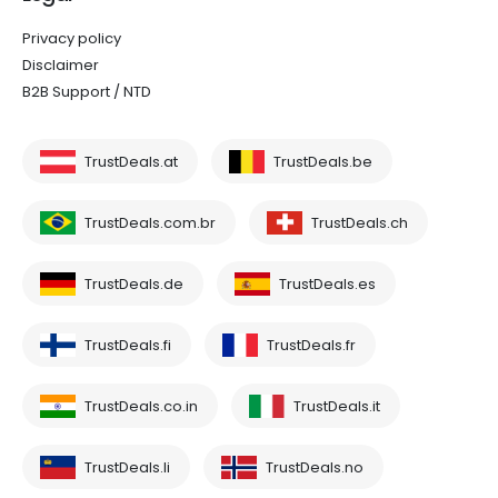
Privacy policy
Disclaimer
B2B Support / NTD
TrustDeals.at
TrustDeals.be
TrustDeals.com.br
TrustDeals.ch
TrustDeals.de
TrustDeals.es
TrustDeals.fi
TrustDeals.fr
TrustDeals.co.in
TrustDeals.it
TrustDeals.li
TrustDeals.no