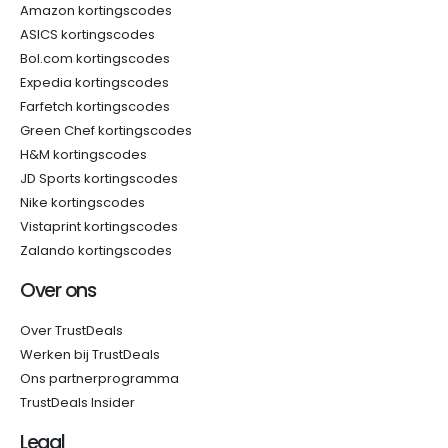
Amazon kortingscodes
ASICS kortingscodes
Bol.com kortingscodes
Expedia kortingscodes
Farfetch kortingscodes
Green Chef kortingscodes
H&M kortingscodes
JD Sports kortingscodes
Nike kortingscodes
Vistaprint kortingscodes
Zalando kortingscodes
Over ons
Over TrustDeals
Werken bij TrustDeals
Ons partnerprogramma
TrustDeals Insider
Legal