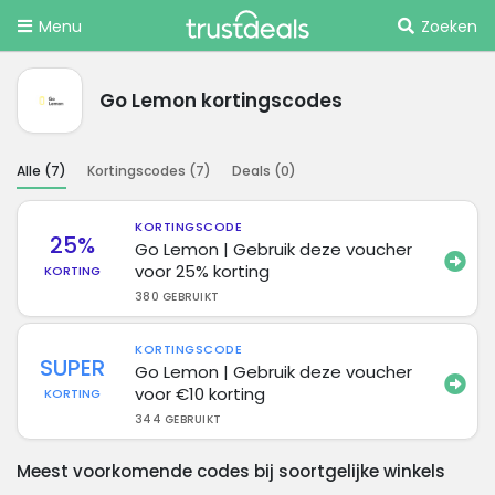
Menu
Zoeken
Go Lemon kortingscodes
Alle (
7
)
Kortingscodes (
7
)
Deals (
0
)
KORTINGSCODE
25%
Go Lemon | Gebruik deze voucher
voor 25% korting
KORTING
380 GEBRUIKT
KORTINGSCODE
SUPER
Go Lemon | Gebruik deze voucher
voor €10 korting
KORTING
344 GEBRUIKT
Meest voorkomende codes bij soortgelijke winkels