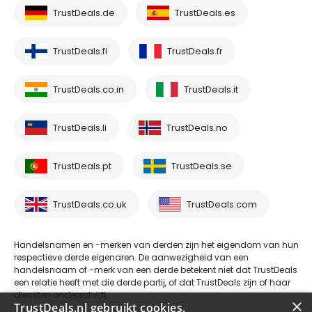
TrustDeals.de
TrustDeals.es
TrustDeals.fi
TrustDeals.fr
TrustDeals.co.in
TrustDeals.it
TrustDeals.li
TrustDeals.no
TrustDeals.pt
TrustDeals.se
TrustDeals.co.uk
TrustDeals.com
Handelsnamen en -merken van derden zijn het eigendom van hun
respectieve derde eigenaren. De aanwezigheid van een
handelsnaam of -merk van een derde betekent niet dat TrustDeals
een relatie heeft met die derde partij, of dat TrustDeals zijn of haar
diensten onderschrijft.
×
TrustDeals.nl gebruikt cookies.