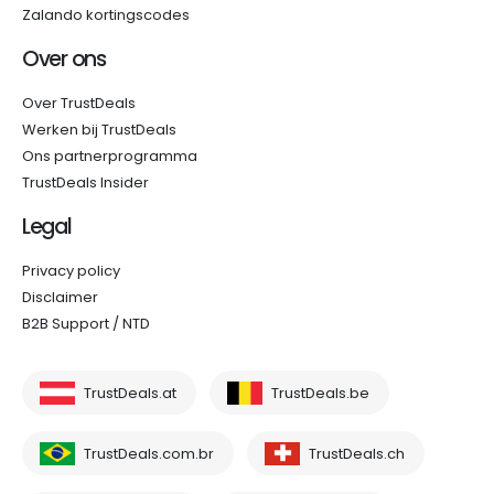
Zalando kortingscodes
Over ons
Over TrustDeals
Werken bij TrustDeals
Ons partnerprogramma
TrustDeals Insider
Legal
Privacy policy
Disclaimer
B2B Support / NTD
TrustDeals.at
TrustDeals.be
TrustDeals.com.br
TrustDeals.ch