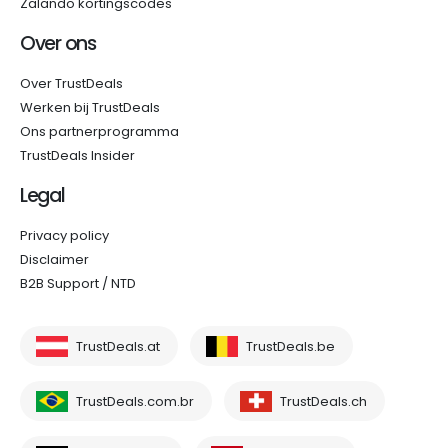
Zalando kortingscodes
Over ons
Over TrustDeals
Werken bij TrustDeals
Ons partnerprogramma
TrustDeals Insider
Legal
Privacy policy
Disclaimer
B2B Support / NTD
TrustDeals.at
TrustDeals.be
TrustDeals.com.br
TrustDeals.ch