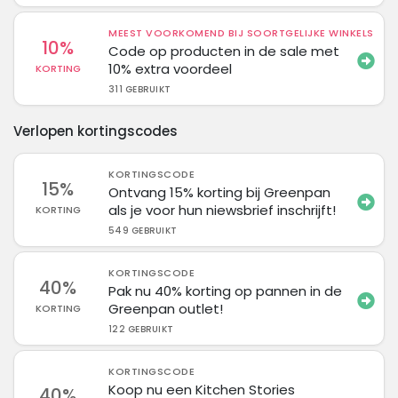
MEEST VOORKOMEND BIJ SOORTGELIJKE WINKELS
10%
Code op producten in de sale met
10% extra voordeel
KORTING
311 GEBRUIKT
Verlopen kortingscodes
KORTINGSCODE
15%
Ontvang 15% korting bij Greenpan
als je voor hun niewsbrief inschrijft!
KORTING
549 GEBRUIKT
KORTINGSCODE
40%
Pak nu 40% korting op pannen in de
Greenpan outlet!
KORTING
122 GEBRUIKT
KORTINGSCODE
Koop nu een Kitchen Stories
40%