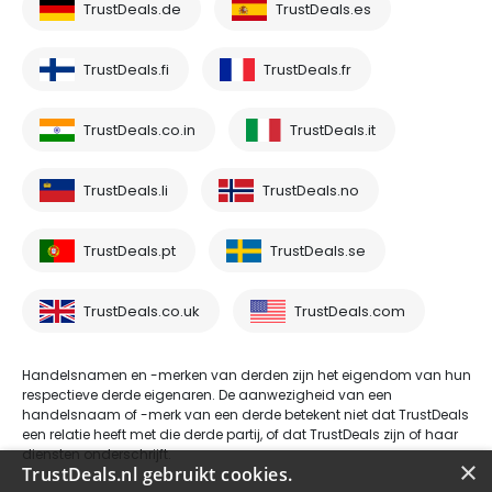
TrustDeals.de
TrustDeals.es
TrustDeals.fi
TrustDeals.fr
TrustDeals.co.in
TrustDeals.it
TrustDeals.li
TrustDeals.no
TrustDeals.pt
TrustDeals.se
TrustDeals.co.uk
TrustDeals.com
Handelsnamen en -merken van derden zijn het eigendom van hun
respectieve derde eigenaren. De aanwezigheid van een
handelsnaam of -merk van een derde betekent niet dat TrustDeals
een relatie heeft met die derde partij, of dat TrustDeals zijn of haar
diensten onderschrijft.
×
TrustDeals.nl gebruikt cookies.