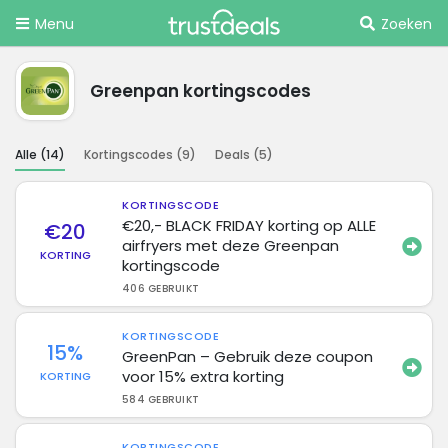
Menu
Zoeken
Greenpan kortingscodes
Alle (
14
)
Kortingscodes (
9
)
Deals (
5
)
KORTINGSCODE
€20,- BLACK FRIDAY korting op ALLE
€20
airfryers met deze Greenpan
KORTING
kortingscode
406 GEBRUIKT
KORTINGSCODE
15%
GreenPan – Gebruik deze coupon
voor 15% extra korting
KORTING
584 GEBRUIKT
KORTINGSCODE