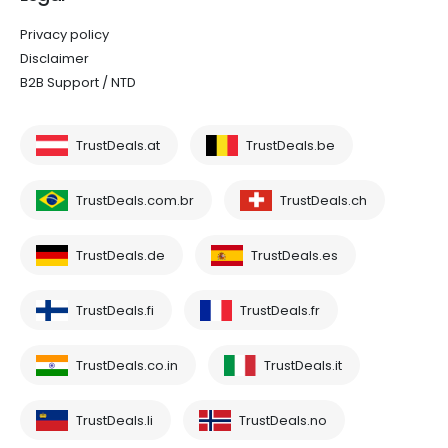
Privacy policy
Disclaimer
B2B Support / NTD
TrustDeals.at
TrustDeals.be
TrustDeals.com.br
TrustDeals.ch
TrustDeals.de
TrustDeals.es
TrustDeals.fi
TrustDeals.fr
TrustDeals.co.in
TrustDeals.it
TrustDeals.li
TrustDeals.no