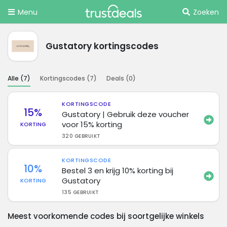
Menu
Zoeken
Gustatory kortingscodes
Alle (
7
)
Kortingscodes (
7
)
Deals (
0
)
KORTINGSCODE
15%
Gustatory | Gebruik deze voucher
voor 15% korting
KORTING
320 GEBRUIKT
KORTINGSCODE
10%
Bestel 3 en krijg 10% korting bij
Gustatory
KORTING
135 GEBRUIKT
Meest voorkomende codes bij soortgelijke winkels