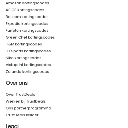
Amazon kortingscodes
ASICS kortingscodes
Bol.com kortingscodes
Expedia kortingscodes
Farfetch kortingscodes
Green Chef kortingscodes
H&M kortingscodes
JD Sports kortingscodes
Nike kortingscodes
Vistaprint kortingscodes
Zalando kortingscodes
Over ons
Over TrustDeals
Werken bij TrustDeals
Ons partnerprogramma
TrustDeals Insider
Legal