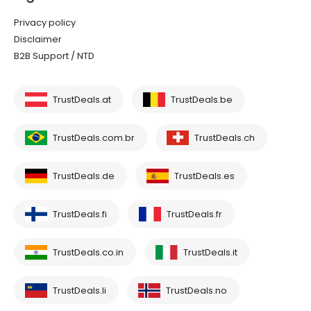
Privacy policy
Disclaimer
B2B Support / NTD
TrustDeals.at
TrustDeals.be
TrustDeals.com.br
TrustDeals.ch
TrustDeals.de
TrustDeals.es
TrustDeals.fi
TrustDeals.fr
TrustDeals.co.in
TrustDeals.it
TrustDeals.li
TrustDeals.no