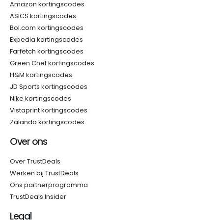
Amazon kortingscodes
ASICS kortingscodes
Bol.com kortingscodes
Expedia kortingscodes
Farfetch kortingscodes
Green Chef kortingscodes
H&M kortingscodes
JD Sports kortingscodes
Nike kortingscodes
Vistaprint kortingscodes
Zalando kortingscodes
Over ons
Over TrustDeals
Werken bij TrustDeals
Ons partnerprogramma
TrustDeals Insider
Legal