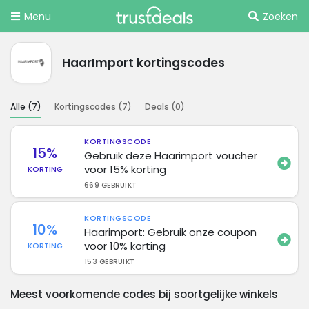
Menu
Zoeken
HaarImport kortingscodes
Alle (
7
)
Kortingscodes (
7
)
Deals (
0
)
KORTINGSCODE
15%
Gebruik deze Haarimport voucher
voor 15% korting
KORTING
669 GEBRUIKT
KORTINGSCODE
10%
Haarimport: Gebruik onze coupon
voor 10% korting
KORTING
153 GEBRUIKT
Meest voorkomende codes bij soortgelijke winkels