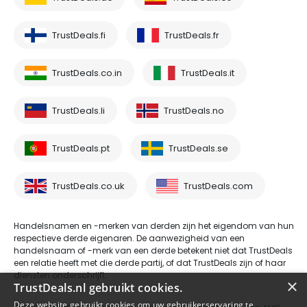
TrustDeals.fi
TrustDeals.fr
TrustDeals.co.in
TrustDeals.it
TrustDeals.li
TrustDeals.no
TrustDeals.pt
TrustDeals.se
TrustDeals.co.uk
TrustDeals.com
Handelsnamen en -merken van derden zijn het eigendom van hun
respectieve derde eigenaren. De aanwezigheid van een
handelsnaam of -merk van een derde betekent niet dat TrustDeals
een relatie heeft met die derde partij, of dat TrustDeals zijn of haar
diensten onderschrijft.
×
TrustDeals.nl gebruikt cookies.
Deze website gebruikt cookies om uw gebruikerservaring te