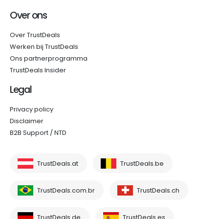
Over ons
Over TrustDeals
Werken bij TrustDeals
Ons partnerprogramma
TrustDeals Insider
Legal
Privacy policy
Disclaimer
B2B Support / NTD
TrustDeals.at
TrustDeals.be
TrustDeals.com.br
TrustDeals.ch
TrustDeals.de
TrustDeals.es