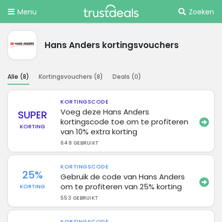
Menu
Zoeken
Hans Anders kortingsvouchers
Alle (
8
)
Kortingsvouchers (
8
)
Deals (
0
)
KORTINGSCODE
Voeg deze Hans Anders
SUPER
kortingscode toe om te profiteren
KORTING
van 10% extra korting
649 GEBRUIKT
KORTINGSCODE
25%
Gebruik de code van Hans Anders
om te profiteren van 25% korting
KORTING
553 GEBRUIKT
KORTINGSCODE