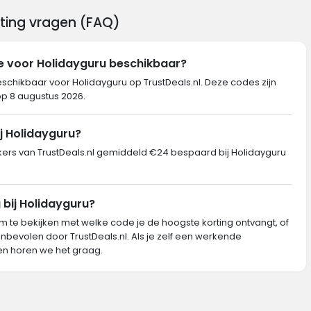
rting vragen (FAQ)
e voor Holidayguru beschikbaar?
eschikbaar voor Holidayguru op TrustDeals.nl. Deze codes zijn
op 8 augustus 2026.
j Holidayguru?
rs van TrustDeals.nl gemiddeld €24 bespaard bij Holidayguru
 bij Holidayguru?
m te bekijken met welke code je de hoogste korting ontvangt, of
nbevolen door TrustDeals.nl. Als je zelf een werkende
n horen we het graag.