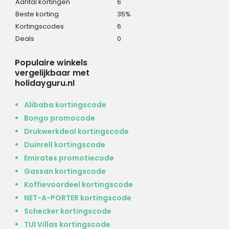
Aantal kortingen
6
Beste korting
35%
Kortingscodes
6
Deals
0
Populaire winkels
vergelijkbaar met
holidayguru.nl
Alibaba kortingscode
Bongo promocode
Drukwerkdeal kortingscode
Duinrell kortingscode
Emirates promotiecode
Gassan kortingscode
Koffievoordeel kortingscode
NET-A-PORTER kortingscode
Schecker kortingscode
TUI Villas kortingscode