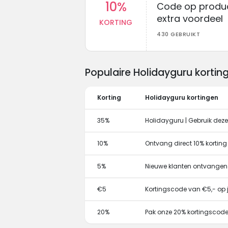
10%
Code op produc
extra voordeel
KORTING
430 GEBRUIKT
Populaire Holidayguru korti
Korting
Holidayguru kortingen
35%
Holidayguru | Gebruik dez
10%
Ontvang direct 10% kortin
5%
Nieuwe klanten ontvangen
€5
Kortingscode van €5,- op j
20%
Pak onze 20% kortingscode