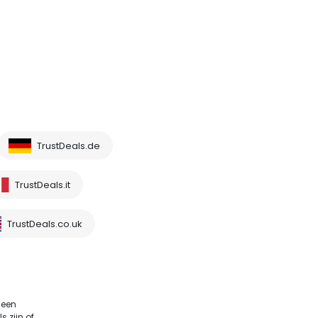
TrustDeals.de
TrustDeals.it
TrustDeals.co.uk
 een
 zijn of