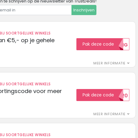
in te schrijven op de nieuwsletter van TrustDeals!
Inschrijven
IJ SOORTGELIJKE WINKELS
n €5,- op je gehele
Pak deze code
5KORTING
MEER INFORMATIE
IJ SOORTGELIJKE WINKELS
ortingscode voor meer
Pak deze code
EXTRA20
MEER INFORMATIE
IJ SOORTGELIJKE WINKELS