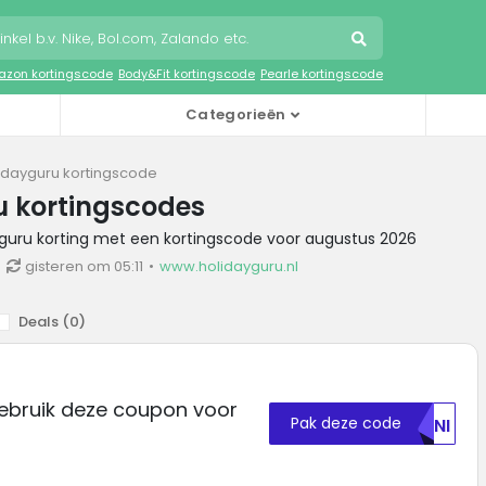
zon kortingscode
Body&Fit kortingscode
Pearle kortingscode
Categorieën
idayguru kortingscode
u kortingscodes
yguru korting met een kortingscode voor augustus 2026
gisteren om 05:11
www.holidayguru.nl
Deals (
0
)
Gebruik deze coupon voor
Pak deze code
TLNI