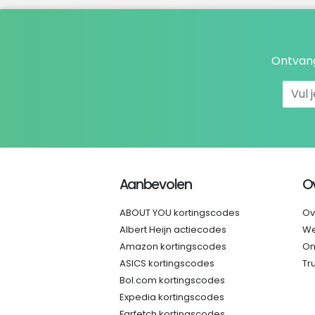
Ontvang
Aanbevolen
O
ABOUT YOU kortingscodes
Ov
Albert Heijn actiecodes
We
Amazon kortingscodes
On
ASICS kortingscodes
Tr
Bol.com kortingscodes
Expedia kortingscodes
Farfetch kortingscodes