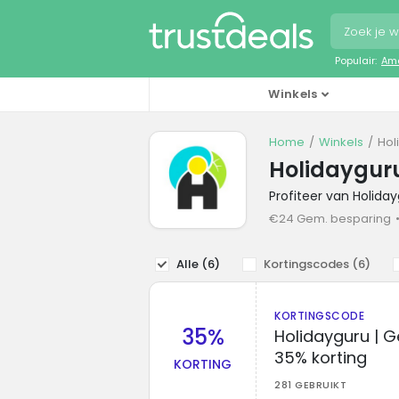
Populair:
Ama
Winkels
Home
Winkels
Hol
Holidaygur
Profiteer van Holida
€24 Gem. besparing
Alle (
6
)
Kortingscodes (
6
)
KORTINGSCODE
35%
Holidayguru | 
35% korting
KORTING
281 GEBRUIKT