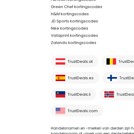
Green Chef kortingscodes
H&M kortingscodes
JD Sports kortingscodes
Nike kortingscodes
Vistaprint kortingscodes
Zalando kortingscodes
TrustDeals.at
TrustDe
TrustDeals.es
TrustDea
TrustDeals.li
TrustDea
TrustDeals.com
Handelsnamen en -merken van derden zijn he
handelsnaam of -merk van een derde betekent ni