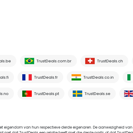
als.be
TrustDeals.com.br
TrustDeals.ch
ls.fi
TrustDeals.fr
TrustDeals.co.in
ls.no
TrustDeals.pt
TrustDeals.se
t eigendom van hun respectieve derde eigenaren. De aanwezigheid van
et dat TrustDeals een relatie heeft met die derde partij, of dat TrustDeals