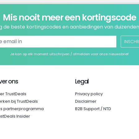
Mis nooit meer een kortingscode
 de beste kortingscodes en aanbiedingen van duizenden
INSCHR
Je kan op elk moment uitschrijven / afmelden voor onze nieuwsbrief
ver ons
Legal
er TrustDeals
Privacy policy
rken bij TrustDeals
Disclaimer
s partnerprogramma
B2B Support / NTD
ustDeals Insider