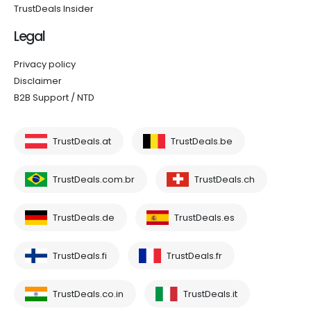
TrustDeals Insider
Legal
Privacy policy
Disclaimer
B2B Support / NTD
TrustDeals.at
TrustDeals.be
TrustDeals.com.br
TrustDeals.ch
TrustDeals.de
TrustDeals.es
TrustDeals.fi
TrustDeals.fr
TrustDeals.co.in
TrustDeals.it