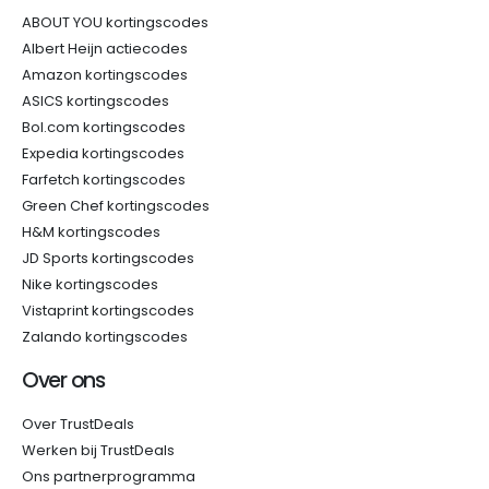
ABOUT YOU kortingscodes
Albert Heijn actiecodes
Amazon kortingscodes
ASICS kortingscodes
Bol.com kortingscodes
Expedia kortingscodes
Farfetch kortingscodes
Green Chef kortingscodes
H&M kortingscodes
JD Sports kortingscodes
Nike kortingscodes
Vistaprint kortingscodes
Zalando kortingscodes
Over ons
Over TrustDeals
Werken bij TrustDeals
Ons partnerprogramma