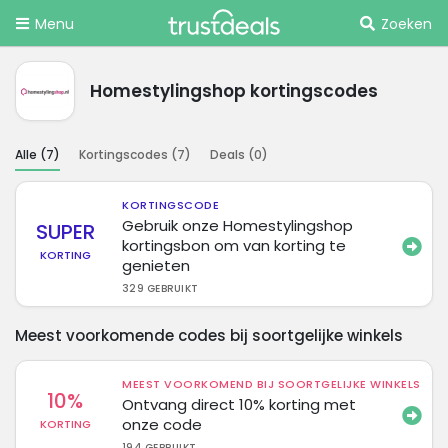
Menu
Zoeken
Homestylingshop kortingscodes
Alle (
7
)
Kortingscodes (
7
)
Deals (
0
)
KORTINGSCODE
Gebruik onze Homestylingshop
SUPER
kortingsbon om van korting te
KORTING
genieten
329 GEBRUIKT
Meest voorkomende codes bij soortgelijke winkels
MEEST VOORKOMEND BIJ SOORTGELIJKE WINKELS
10%
Ontvang direct 10% korting met
onze code
KORTING
194 GEBRUIKT