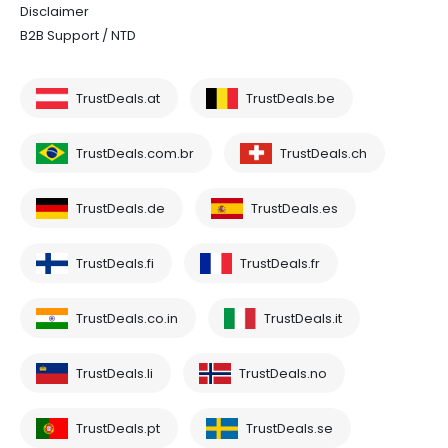
Disclaimer
B2B Support / NTD
TrustDeals.at
TrustDeals.be
TrustDeals.com.br
TrustDeals.ch
TrustDeals.de
TrustDeals.es
TrustDeals.fi
TrustDeals.fr
TrustDeals.co.in
TrustDeals.it
TrustDeals.li
TrustDeals.no
TrustDeals.pt
TrustDeals.se