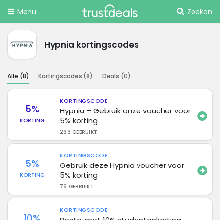
Menu
Zoeken
Hypnia kortingscodes
Alle (
8
)
Kortingscodes (
8
)
Deals (
0
)
KORTINGSCODE
5%
Hypnia – Gebruik onze voucher voor
5% korting
KORTING
233 GEBRUIKT
KORTINGSCODE
5%
Gebruik deze Hypnia voucher voor
5% korting
KORTING
76 GEBRUIKT
KORTINGSCODE
10%
Bestel met 10% studentenkorting