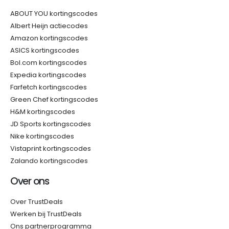
ABOUT YOU kortingscodes
Albert Heijn actiecodes
Amazon kortingscodes
ASICS kortingscodes
Bol.com kortingscodes
Expedia kortingscodes
Farfetch kortingscodes
Green Chef kortingscodes
H&M kortingscodes
JD Sports kortingscodes
Nike kortingscodes
Vistaprint kortingscodes
Zalando kortingscodes
Over ons
Over TrustDeals
Werken bij TrustDeals
Ons partnerprogramma