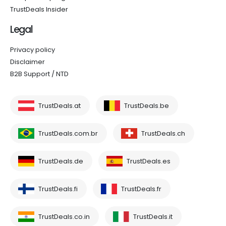
TrustDeals Insider
Legal
Privacy policy
Disclaimer
B2B Support / NTD
TrustDeals.at
TrustDeals.be
TrustDeals.com.br
TrustDeals.ch
TrustDeals.de
TrustDeals.es
TrustDeals.fi
TrustDeals.fr
TrustDeals.co.in
TrustDeals.it