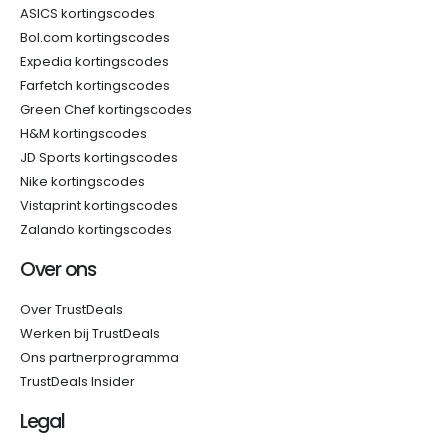
ASICS kortingscodes
Bol.com kortingscodes
Expedia kortingscodes
Farfetch kortingscodes
Green Chef kortingscodes
H&M kortingscodes
JD Sports kortingscodes
Nike kortingscodes
Vistaprint kortingscodes
Zalando kortingscodes
Over ons
Over TrustDeals
Werken bij TrustDeals
Ons partnerprogramma
TrustDeals Insider
Legal