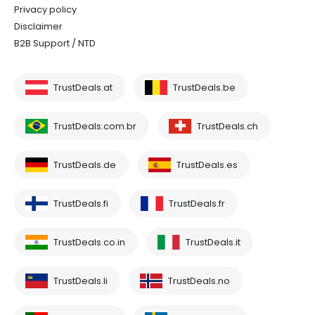
Privacy policy
Disclaimer
B2B Support / NTD
TrustDeals.at
TrustDeals.be
TrustDeals.com.br
TrustDeals.ch
TrustDeals.de
TrustDeals.es
TrustDeals.fi
TrustDeals.fr
TrustDeals.co.in
TrustDeals.it
TrustDeals.li
TrustDeals.no