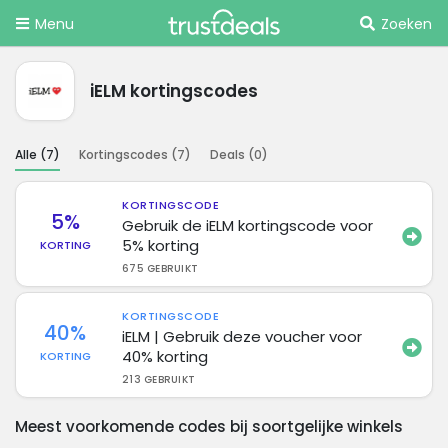
Menu
Zoeken
iELM kortingscodes
Alle (
7
)
Kortingscodes (
7
)
Deals (
0
)
KORTINGSCODE
5%
Gebruik de iELM kortingscode voor
5% korting
KORTING
675 GEBRUIKT
KORTINGSCODE
40%
iELM | Gebruik deze voucher voor
40% korting
KORTING
213 GEBRUIKT
Meest voorkomende codes bij soortgelijke winkels